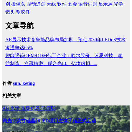
别
摄像头
眼动追踪
天线
软件
五金
语音识别
显示屏
光学
镜头
塑胶件
文章导航
AR显示技术竞争随品牌布局加剧，预估2030年LEDoS技术
渗透率达65%
智能眼镜OEM/ODM代工企业：歌尔股份、蓝思科技、领
益制造、立讯精密、联合光电、亿境虚拟......
作者
sun, keting
相关文章
AR
光学
市场信息
显示屏
昀光12英寸硅基OLED项目主体工程正式启动