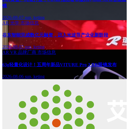
镜
2026-08-07
sun, keting
AR
光学
市场信息
谷东智能完成数亿元融资，迈入光波导产业化新阶段
2026-08-07
sun, keting
AR
VR
品牌厂商
市场信息
63g轻量化设计！五周年新品VITURE Pro 2 XR眼镜发布
2026-08-06
sun, keting