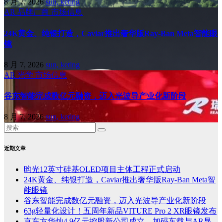
8 月 7, 2026
sun, keting
AR
品牌厂商
市场信息
24K黄金、纯银打造，Caviar推出奢华版Ray-Ban Meta智能眼
镜
8 月 7, 2026
sun, keting
AR
光学
市场信息
谷东智能完成数亿元融资，迈入光波导产业化新阶段
8 月 7, 2026
sun, keting
近期文章
昀光12英寸硅基OLED项目主体工程正式启动
24K黄金、纯银打造，Caviar推出奢华版Ray-Ban Meta智
能眼镜
谷东智能完成数亿元融资，迈入光波导产业化新阶段
63g轻量化设计！五周年新品VITURE Pro 2 XR眼镜发布
京东方华灿4.9亿元控股新公司成立，加码车载与AR显