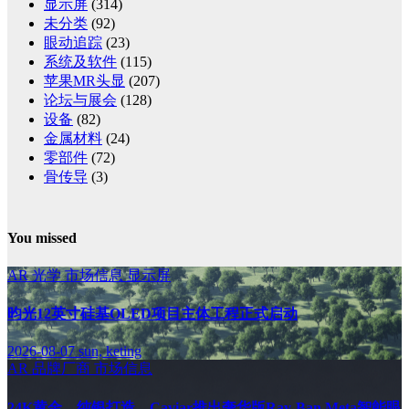
显示屏
(314)
未分类
(92)
眼动追踪
(23)
系统及软件
(115)
苹果MR头显
(207)
论坛与展会
(128)
设备
(82)
金属材料
(24)
零部件
(72)
骨传导
(3)
You missed
AR
光学
市场信息
显示屏
昀光12英寸硅基OLED项目主体工程正式启动
2026-08-07
sun, keting
AR
品牌厂商
市场信息
24K黄金、纯银打造，Caviar推出奢华版Ray-Ban Meta智能眼