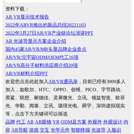
资料下载：
AR VR显示技术报告
2022年ARVR推出的新品总结20221103
2022年5月27日AR/VR产业链论坛演讲PPT
AR 光波导显示方案企业介绍
国内45家AR/VR/MR头显品牌企业盘点
AR/VR/元宇宙ODM/OEM代工16强
AR/VR高分子材料供应商介绍20强
AR/VR材料介绍PPT
欢迎您点击此处加入
AR/VR通讯录
，目前已经有3000多人
加入，如歌尔、HTC、OPPO、创维、PICO、字节跳动、
黑鲨、联想、耐德佳、灵犀微光、立讯、领益智造、欧菲
光、华勤、闻泰、立讯、珑璟光电、舜宇、深圳虚拟现实
等，点击下方关键词可以筛选
品牌
代工
AR
AR眼镜
VR
ODM及方案
外观件
外观设计
内
容
AR导航
游戏
交互
光学元件
智能终端
光波导
人脸识