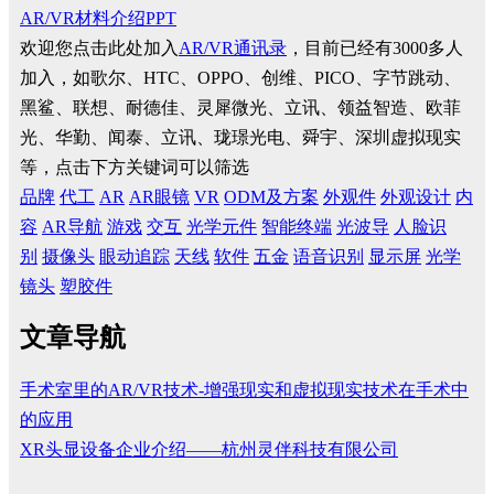
AR/VR材料介绍PPT
欢迎您点击此处加入
AR/VR通讯录
，目前已经有3000多人
加入，如歌尔、HTC、OPPO、创维、PICO、字节跳动、
黑鲨、联想、耐德佳、灵犀微光、立讯、领益智造、欧菲
光、华勤、闻泰、立讯、珑璟光电、舜宇、深圳虚拟现实
等，点击下方关键词可以筛选
品牌
代工
AR
AR眼镜
VR
ODM及方案
外观件
外观设计
内
容
AR导航
游戏
交互
光学元件
智能终端
光波导
人脸识
别
摄像头
眼动追踪
天线
软件
五金
语音识别
显示屏
光学
镜头
塑胶件
文章导航
手术室里的AR/VR技术-增强现实和虚拟现实技术在手术中
的应用
XR头显设备企业介绍——杭州灵伴科技有限公司