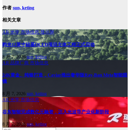
作者
sun, keting
相关文章
AR
光学
市场信息
显示屏
昀光12英寸硅基OLED项目主体工程正式启动
8 月 7, 2026
sun, keting
AR
品牌厂商
市场信息
24K黄金、纯银打造，Caviar推出奢华版Ray-Ban Meta智能眼
镜
8 月 7, 2026
sun, keting
AR
光学
市场信息
谷东智能完成数亿元融资，迈入光波导产业化新阶段
8 月 7, 2026
sun, keting