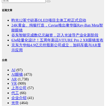
近期文章
昀光12英寸硅基OLED项目主体工程正式启动
24K黄金、纯银打造，Caviar推出奢华版Ray-Ban Meta智
能眼镜
谷东智能完成数亿元融资，迈入光波导产业化新阶段
63g轻量化设计！五周年新品VITURE Pro 2 XR眼镜发布
京东方华灿4.9亿元控股新公司成立，加码车载与AR显
示应用
分类
AI
(97)
AI眼镜
(473)
AR
(1,738)
VR
(909)
上市公司
(57)
代工
(66)
企业介绍
(41)
光学
(464)