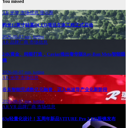
You missed
AR
光学
市场信息
显示屏
昀光12英寸硅基OLED项目主体工程正式启动
2026-08-07
sun, keting
AR
品牌厂商
市场信息
24K黄金、纯银打造，Caviar推出奢华版Ray-Ban Meta智能眼
镜
2026-08-07
sun, keting
AR
光学
市场信息
谷东智能完成数亿元融资，迈入光波导产业化新阶段
2026-08-07
sun, keting
AR
VR
品牌厂商
市场信息
63g轻量化设计！五周年新品VITURE Pro 2 XR眼镜发布