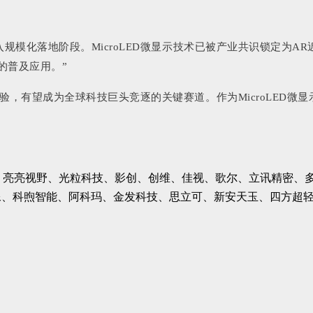
入规模化落地阶段。MicroLED微显示技术已被产业共识锁定为
示的普及应用。”
体验，有望成为全球科技巨头竞逐的关键赛道。作为MicroLED微
OPPO、亮亮视野、光粒科技、影创、创维、佳视、歌尔、立讯精
像、科煦智能、阿科玛、金发科技、思立可、新安天玉、四方超