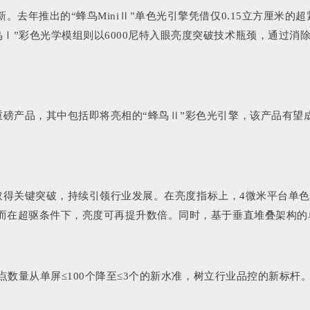
新。去年推出的“蜂鸟MiniⅡ”单色光引擎凭借仅0.15立方厘米
鸟Ⅰ”彩色光学模组则以6000尼特入眼亮度突破技术瓶颈，通过
款重磅产品，其中包括即将亮相的“蜂鸟Ⅱ”彩色光引擎，该产品有
控上取得关键突破，持续引领行业发展。在亮度指标上，4微米平台单色M
，而在超驱条件下，亮度可再提升数倍。同时，基于垂直堆叠架构的单
板的坏点数量从单屏≤100个降至≤3个的新水准，树立行业品控的新