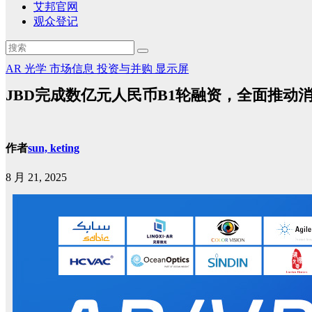
艾邦官网
观众登记
AR
光学
市场信息
投资与并购
显示屏
JBD完成数亿元人民币B1轮融资，全面推动
作者
sun, keting
8 月 21, 2025