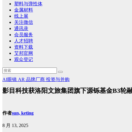
塑料与弹性体
金属材料
线上展
关注微信
通讯录
会员服务
人才招聘
资料下载
艾邦官网
观众登记
AI眼镜
AR
品牌厂商
投资与并购
影目科技获洛阳文旅集团旗下源铄基金B3轮融
作者
sun, keting
8 月 13, 2025