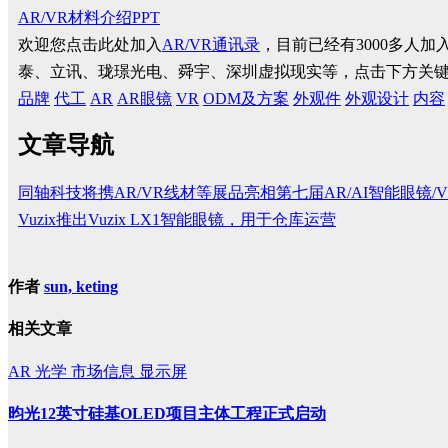
AR/VR材料介绍PPT
欢迎您点击此处加入
AR/VR通讯录
，目前已经有3000多人
泰、立讯、珑璟光电、舜宇、深圳虚拟现实等，点击下方关
品牌
代工
AR
AR眼镜
VR
ODM及方案
外观件
外观设计
内容
文章导航
同轴科技将携AR/VR线材等展品亮相第七届AR/AI智能眼镜
Vuzix推出Vuzix LX1智能眼镜，用于仓库运营
作者
sun, keting
相关文章
AR
光学
市场信息
显示屏
昀光12英寸硅基OLED项目主体工程正式启动