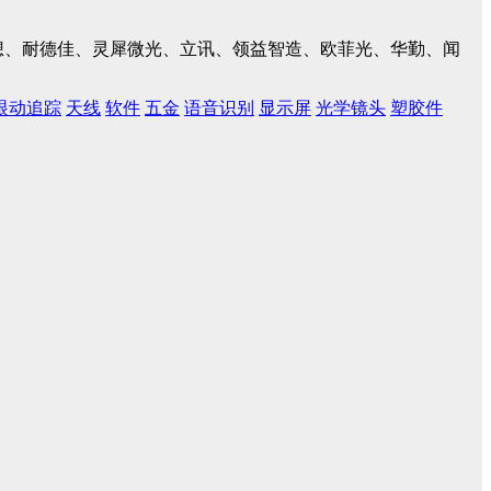
、联想、耐德佳、灵犀微光、立讯、领益智造、欧菲光、华勤、闻
眼动追踪
天线
软件
五金
语音识别
显示屏
光学镜头
塑胶件