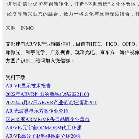
进历史遗址保护与创新转化，打造“盛世隋唐”文化体验
经济等新兴业态的融合，致力于将文化与旅游深度结合，打
来源：INMO
艾邦建有AR/VR产业链微信群，目前有HTC、PICO、
犀微光、舜宇光学、广景视睿、珑璟光电、京东方、海信视
方图片识别二维码加入微信群：
资料下载：
AR VR显示技术报告
2022年ARVR推出的新品总结20221103
2022年5月27日AR/VR产业链论坛演讲PPT
AR 光波导显示方案企业介绍
国内45家AR/VR/MR头显品牌企业盘点
AR/VR/元宇宙ODM/OEM代工16强
AR/VR高分子材料供应商介绍20强