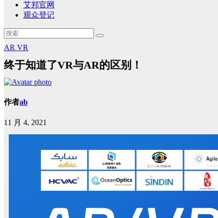
艾邦官网
观众登记
AR
VR
终于知道了VR与AR的区别！
作者
ab
11 月 4, 2021