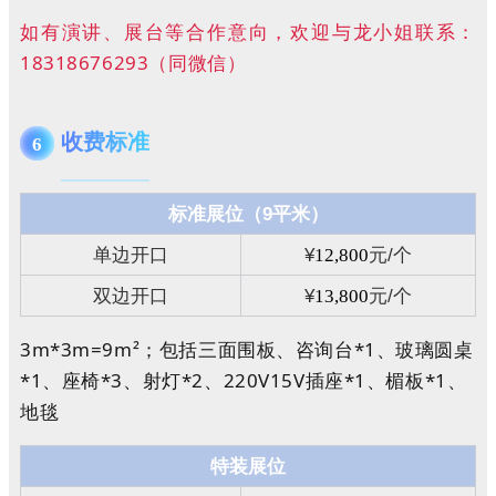
如有演讲、展台等合作意向，欢迎与龙小姐联系：
18318676293（同微信）
收费标准
6
标准展位（
9
平米）
单边开口
¥
12,800
元
/
个
双边开口
¥
13,800
元
/
个
3m*3m=9m²；包括三面围板、咨询台*1、玻璃圆桌
*1、座椅*3、射灯*2、220V15V插座*1、楣板*1、
地毯
特装展位