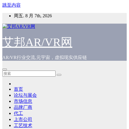
跳至内容
周五. 8 月 7th, 2026
艾邦AR/VR网
AR/VR行业交流,元宇宙，虚拟现实供应链
首页
论坛与展会
市场信息
品牌厂商
代工
上市公司
工艺技术