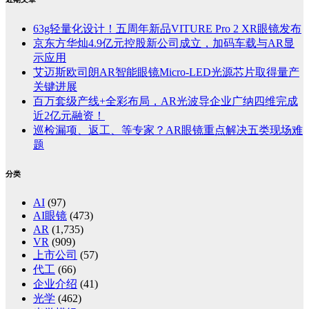
63g轻量化设计！五周年新品VITURE Pro 2 XR眼镜发布
京东方华灿4.9亿元控股新公司成立，加码车载与AR显
示应用
艾迈斯欧司朗AR智能眼镜Micro-LED光源芯片取得量产
关键进展
百万套级产线+全彩布局，AR光波导企业广纳四维完成
近2亿元融资！
巡检漏项、返工、等专家？AR眼镜重点解决五类现场难
题
分类
AI
(97)
AI眼镜
(473)
AR
(1,735)
VR
(909)
上市公司
(57)
代工
(66)
企业介绍
(41)
光学
(462)