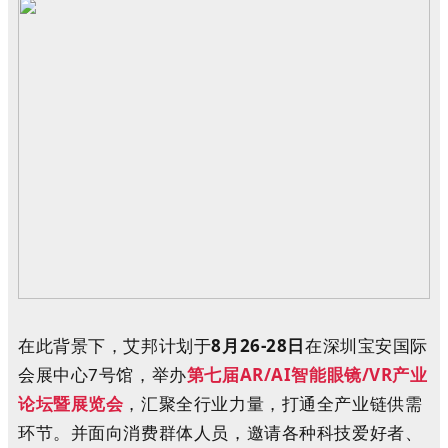
在此背景下，艾邦计划于
8月26-28日
在深圳宝安国际
会展中心7号馆
，
举
办
第七届AR/A
I智能眼镜/
VR产业
论坛暨展览会
，汇聚全行业力量，打通全产业链供需
环节
。
并
面向
消费
群体
人员
，
邀请
各种
科技
爱好者
、