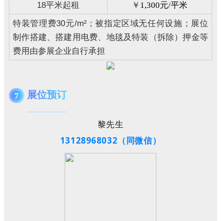
18
平米起租
￥
1,300
元
/
平米
特装管理费
30
元
/m
²；被指定区域无任何设施；展位
制作搭建、搭建用电费、地毯及特装（拆除）押金等
费用由参展企业自行承担
展位预订
7
黎先生
13128968032
（同微信）