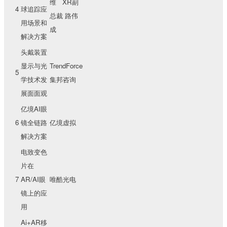
维 XR副
4
球追踪应
总裁 路伟
用场景和
成
解决方案
头戴装置
显示与光
TrendForce
5
学技术发
集邦咨询
展面面观
亿境AI眼
6
镜全链路
亿境虚拟
解决方案
电致变色
片在
7
AR/AI眼
唯酷光电
镜上的应
用
Ai+AR移