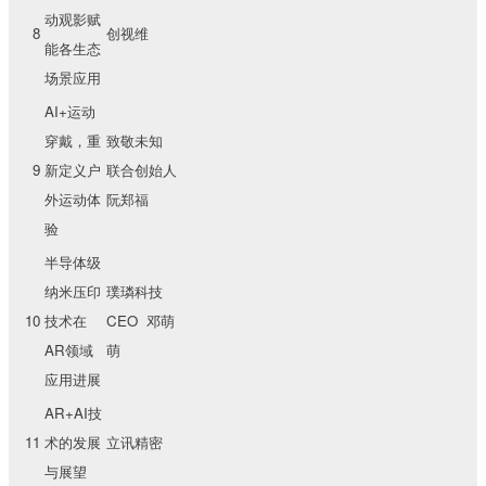
动观影赋
8
创视维
能各生态
场景应用
AI+运动
穿戴，重
致敬未知
9
新定义户
联合创始人
外运动体
阮郑福
验
半导体级
纳米压印
璞璘科技
10
技术在
CEO 邓萌
AR领域
萌
应用进展
AR+AI技
11
术的发展
立讯精密
与展望