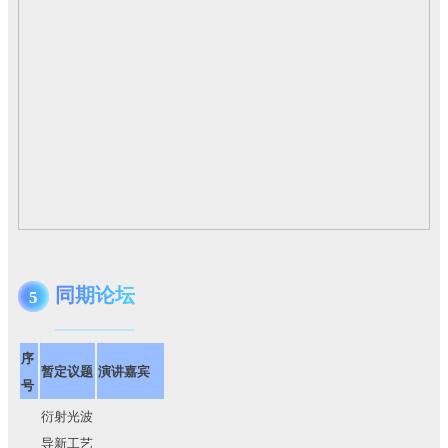
同期论坛
5
序
暂定议题
演讲嘉宾
号
衍射光波
导新工艺