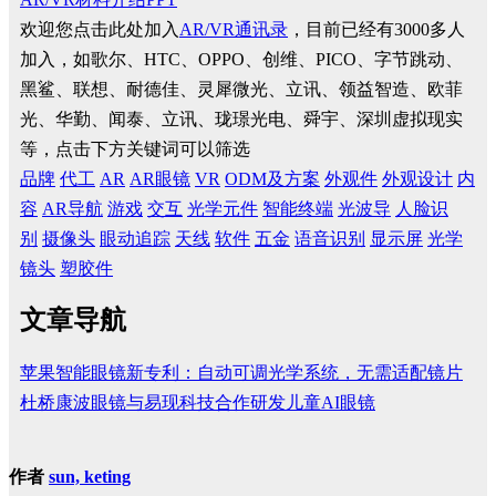
欢迎您点击此处加入
AR/VR通讯录
，目前已经有3000多人
加入，如歌尔、HTC、OPPO、创维、PICO、字节跳动、
黑鲨、联想、耐德佳、灵犀微光、立讯、领益智造、欧菲
光、华勤、闻泰、立讯、珑璟光电、舜宇、深圳虚拟现实
等，点击下方关键词可以筛选
品牌
代工
AR
AR眼镜
VR
ODM及方案
外观件
外观设计
内
容
AR导航
游戏
交互
光学元件
智能终端
光波导
人脸识
别
摄像头
眼动追踪
天线
软件
五金
语音识别
显示屏
光学
镜头
塑胶件
文章导航
苹果智能眼镜新专利：自动可调光学系统，无需适配镜片
杜桥康波眼镜与易现科技合作研发儿童AI眼镜
作者
sun, keting