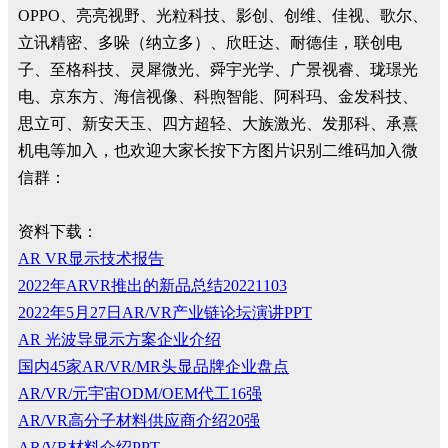
OPPO、亮亮视野、光粒科技、影创、创维、佳视、歌尔、
立讯精密、多哚（纳立多）、欣旺达、耐德佳，联创电
子、至格科技、灵犀微光、舜宇光学、广景视睿、珑璟光
电、京东方、海信视像、科煦智能、阿科玛、金发科技、
思立可、新安天玉、四方超轻、大族激光、发那科、承熹
机电等加入，也欢迎大家长按下方图片识别二维码加入微
信群：
资料下载：
AR VR显示技术报告
2022年ARVR推出的新品总结20221103
2022年5月27日AR/VR产业链论坛演讲PPT
AR 光波导显示方案企业介绍
国内45家AR/VR/MR头显品牌企业盘点
AR/VR/元宇宙ODM/OEM代工16强
AR/VR高分子材料供应商介绍20强
AR/VR材料介绍PPT