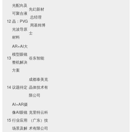
光配向及
先幻新材
可聚合液
总经理
12
晶：PVG
周基炜博
光波导原
士
材料
AR+AI大
模型眼镜
13
谷东智能
整机解决
方案
成都泰美克
14
议题待定
晶体技术有
限公司
AI+AR摄
像AI眼镜
克里特云科
15
行业应用
（广东）技
场景及解
术有限公司