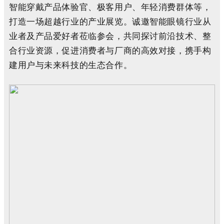
智能
穿戴
产品
体验
官
、
极客
用户
、
年轻
消费
群体
等
，
打造
一场
超越
行业
的
产业
展览
。
诚邀智能眼镜行业从
业者及产品爱好者莅临参会，共同探讨前沿技术、整
合行业资源，促进消费者与厂商的高效对接，携手构
建用户与未来科技的生态合作。