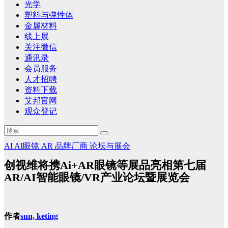
光学
塑料与弹性体
金属材料
线上展
关注微信
通讯录
会员服务
人才招聘
资料下载
艾邦官网
观众登记
AI
AI眼镜
AR
品牌厂商
论坛与展会
创视维将携Ai+AR眼镜等展品亮相第七届
AR/AI智能眼镜/VR产业论坛暨展览会
作者
sun, keting