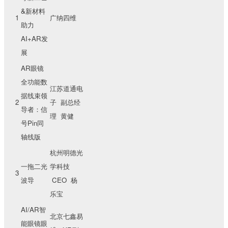
&新材料
1
广纳四维
助力
AI+AR发
展
AR眼镜
全功能数
江苏道通电
据线束领
2
子 副总经
导者：信
理 黄健
号Pin同
轴线版
杭州明德光
一拖二光
学科技
3
波导
CEO 杨
乐宝
AI/AR智
北京七鑫易
能眼镜眼