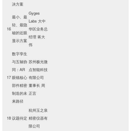
决方案
Gyges
最小、最
Labs 大中
轻、最隐
16
华区业务总
秘的近眼
经理 蒋大
显示方案
伟
数字孪生
与五轴协
苏州极光微
同：AR
点智能科技
17
眼镜核心
有限公司
部件精密
董事长 周
制造的未
正言
来路径
杭州玉之泉
18
议题待定
精密仪器有
限公司