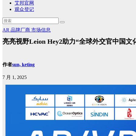
艾邦官网
观众登记
AR
品牌厂商
市场信息
亮亮视野Leion Hey2助力“全球外交官中国
作者
sun, keting
7 月 1, 2025