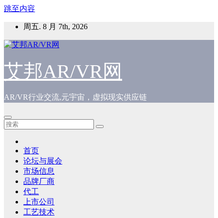
跳至内容
周五. 8 月 7th, 2026
艾邦AR/VR网
AR/VR行业交流,元宇宙，虚拟现实供应链
首页
论坛与展会
市场信息
品牌厂商
代工
上市公司
工艺技术