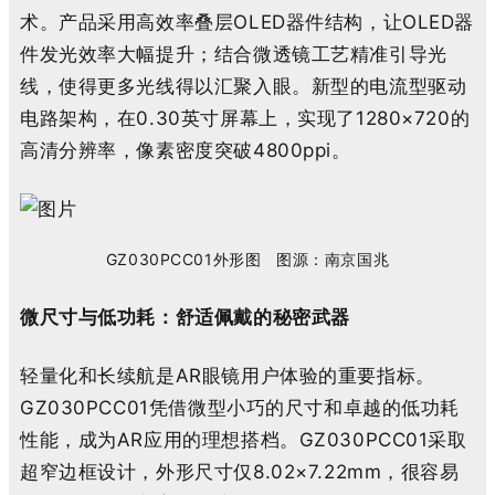
术。
产品
采用高效率叠层
OLED
器件结构，让
OLED
器
件发光效率大幅提升
；结合
微透镜
工艺
精准引导光
线，
使得
更多光线得以汇聚入眼。
新型的
电流型驱动
电路
架构
，在
0.30
英寸屏幕上，实现了
1280×720
的
高清分辨率，像素密度突破
4
8
00ppi
。
GZ030
P
CC01
外形图 图源：南京国兆
微尺寸
与低功耗：舒适佩戴的秘密武器
轻量化和长续航是
AR
眼镜
用户体验的重要指标。
GZ030
P
CC01
凭借
微型
小巧的尺寸和卓越的低功耗
性能，成为
AR
应用
的理想搭档。
GZ030
P
CC01
采取
超窄边框设计，外形尺寸仅
8.02×7.22mm
，很容易