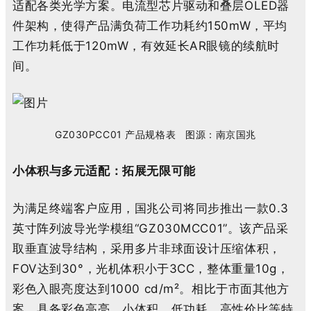
适配各类光学方案。电流型
芯片驱动和叠层
OLED
器
件架构，
使得产品满负荷工作功耗约
150mW
，平均
工作功耗低于
120mW
，
有效
延长
AR
眼镜的续航时
间。
GZ030
P
CC01
产品规格表
图源：南京国兆
小体积与
多元适配：拓展无限可能
为满足终端客户应用，国兆公司将同步推出一款
0.3
英寸阵列波导
光学模组
“GZ030
M
CC01”
。该产品采
取垂直波导结构，采用多片非球面设计压缩体积，
FOV
达到
30
°，光机体积
小于
3CC
，整体重量
10g
，
彩色
入眼亮度达到
1000
cd/m²
。相比于市面其他方
案，具备彩色高亮、小体积、低功耗、高性价比等特