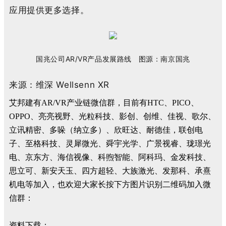
应用提供更多选择。
国兆公司
AR/VR
产品发展路线
图源：南京国兆
来源：维深 Wellsenn XR
艾邦建有AR/VR产业链微信群，目前有HTC、PICO、
OPPO、亮亮视野、光粒科技、影创、创维、佳视、歌尔、
立讯精密、多哚（纳立多）、欣旺达、耐德佳，联创电
子、至格科技、灵犀微光、舜宇光学、广景视睿、珑璟光
电、京东方、海信视像、科煦智能、阿科玛、金发科技、
思立可、新安天玉、四方超轻、大族激光、发那科、承熹
机电等加入，也欢迎大家长按下方图片识别二维码加入微
信群：
资料下载：