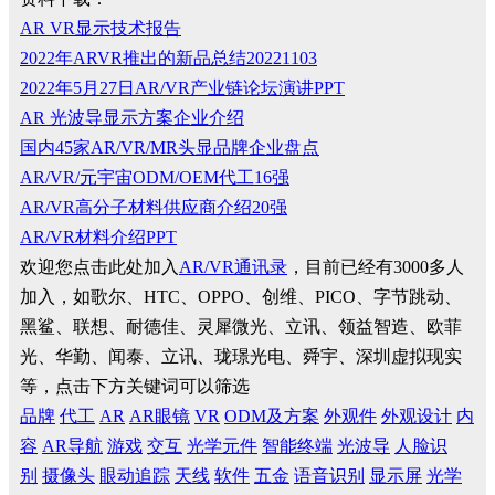
AR VR显示技术报告
2022年ARVR推出的新品总结20221103
2022年5月27日AR/VR产业链论坛演讲PPT
AR 光波导显示方案企业介绍
国内45家AR/VR/MR头显品牌企业盘点
AR/VR/元宇宙ODM/OEM代工16强
AR/VR高分子材料供应商介绍20强
AR/VR材料介绍PPT
欢迎您点击此处加入
AR/VR通讯录
，目前已经有3000多人
加入，如歌尔、HTC、OPPO、创维、PICO、字节跳动、
黑鲨、联想、耐德佳、灵犀微光、立讯、领益智造、欧菲
光、华勤、闻泰、立讯、珑璟光电、舜宇、深圳虚拟现实
等，点击下方关键词可以筛选
品牌
代工
AR
AR眼镜
VR
ODM及方案
外观件
外观设计
内
容
AR导航
游戏
交互
光学元件
智能终端
光波导
人脸识
别
摄像头
眼动追踪
天线
软件
五金
语音识别
显示屏
光学