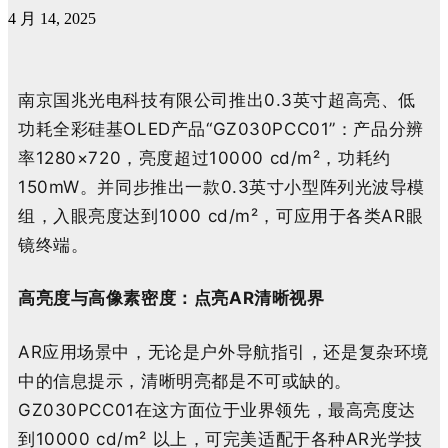
4 月 14, 2025
南京国兆光电科技有限公司推出
0.3
英寸超高亮
、低
功耗全彩
硅基
OLED
产品
“GZ030
P
CC01”
：产品分辨
率
1280×720
，
亮度
超过
10000
cd/m²
，功耗约
150mW
。
并
同步推出一款
0.3
英寸小型阵列光波导模
组，入眼亮度达到
1000
cd/m²
，可应用于各类
AR
眼
镜终端。
高亮度与高像素密度：点亮
AR
清晰视界
AR
应用场景中，无论是户外导航指引，还是复杂环境
中的信息提示，清晰明亮都是不可或缺的。
GZ030
P
CC01
在这方面
位于业界领先
，最高亮度达
到
10000
cd/m²
以上，
可完美适配于各种
AR
光学
技