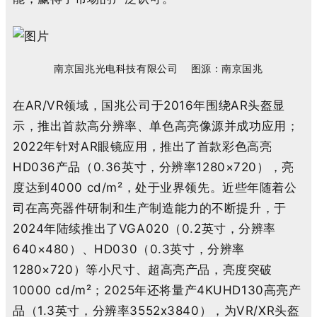
南京国兆光电科技有限公司
图源：南京国兆
在
AR/VR
领域，国兆公司于
2016
年围绕
AR
头盔显
示，推出首款高分辨率、单色高亮像源并成功应用；
2022
年针对
AR
眼镜应用，推出了首款彩色高亮
HD036
产品（
0.36
英寸，分辨率
128
0×
72
0
），亮
度达到
4
000
cd/m²
，处于业界领先。近些年随着公
司在高亮器件研制和生产制造能力的不断提升，于
2024
年陆续推出了
VGA020
（
0.2
英寸，分辨率
64
0×
48
0
）、
HD030
（
0.3
英寸，分辨率
128
0×
72
0
）等小尺寸、超高亮产品，亮度突破
10
000
cd/m²
；
2025
年还将量产
4KUHD130
高亮产
品（
1.3
英寸，分辨率
3552x3840
），为
VR/XR
头盔