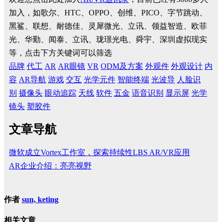
加入，如歌尔、HTC、OPPO、创维、PICO、字节跳动、
黑鲨、联想、耐德佳、灵犀微光、立讯、领益智造、欧菲
光、华勤、闻泰、立讯、珑璟光电、舜宇、深圳虚拟现实
等，点击下方关键词可以筛选
品牌
代工
AR
AR眼镜
VR
ODM及方案
外观件
外观设计
内
容
AR导航
游戏
交互
光学元件
智能终端
光波导
人脸识
别
摄像头
眼动追踪
天线
软件
五金
语音识别
显示屏
光学
镜头
塑胶件
文章导航
微软成立Vortex工作室，探索持续性LBS AR/VR应用
AR企业介绍：亮亮视野
作者
sun, keting
相关文章