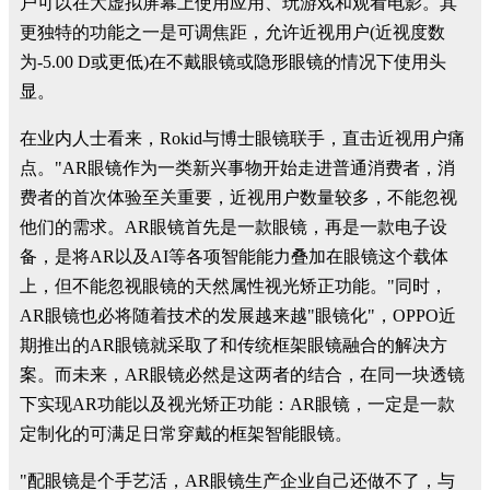
户可以在大虚拟屏幕上使用应用、玩游戏和观看电影。其
更独特的功能之一是可调焦距，允许近视用户(近视度数
为-5.00 D或更低)在不戴眼镜或隐形眼镜的情况下使用头
显。
在业内人士看来，Rokid与博士眼镜联手，直击近视用户痛
点。"AR眼镜作为一类新兴事物开始走进普通消费者，消
费者的首次体验至关重要，近视用户数量较多，不能忽视
他们的需求。AR眼镜首先是一款眼镜，再是一款电子设
备，是将AR以及AI等各项智能能力叠加在眼镜这个载体
上，但不能忽视眼镜的天然属性视光矫正功能。"同时，
AR眼镜也必将随着技术的发展越来越"眼镜化"，OPPO近
期推出的AR眼镜就采取了和传统框架眼镜融合的解决方
案。而未来，AR眼镜必然是这两者的结合，在同一块透镜
下实现AR功能以及视光矫正功能：AR眼镜，一定是一款
定制化的可满足日常穿戴的框架智能眼镜。
"配眼镜是个手艺活，AR眼镜生产企业自己还做不了，与