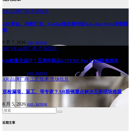
AR
品牌厂商
市场信息
24K黄金、纯银打造，Caviar推出奢华版Ray-Ban Meta智能眼
镜
8 月 7, 2026
sun, keting
AR
VR
品牌厂商
市场信息
63g轻量化设计！五周年新品VITURE Pro 2 XR眼镜发布
8 月 6, 2026
sun, keting
AR
品牌厂商
工艺技术
市场信息
巡检漏项、返工、等专家？AR眼镜重点解决五类现场难题
8 月 5, 2026
sun, keting
近期文章