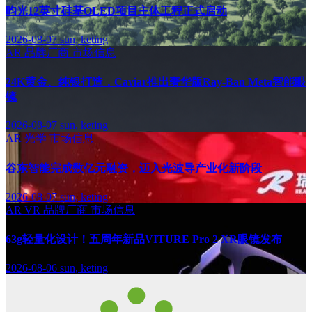
昀光12英寸硅基OLED项目主体工程正式启动
2026-08-07
sun, keting
AR
品牌厂商
市场信息
24K黄金、纯银打造，Caviar推出奢华版Ray-Ban Meta智能眼
镜
2026-08-07
sun, keting
AR
光学
市场信息
谷东智能完成数亿元融资，迈入光波导产业化新阶段
2026-08-07
sun, keting
AR
VR
品牌厂商
市场信息
63g轻量化设计！五周年新品VITURE Pro 2 XR眼镜发布
2026-08-06
sun, keting