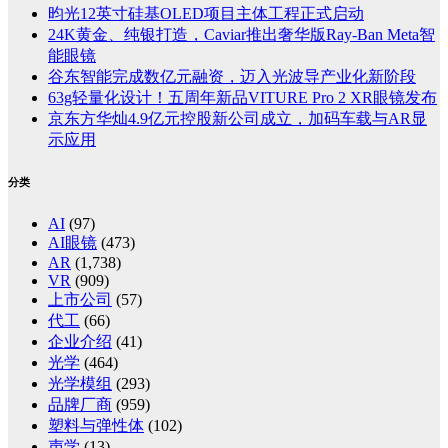
昀光12英寸硅基OLED项目主体工程正式启动
24K黄金、纯银打造，Caviar推出奢华版Ray-Ban Meta智
能眼镜
谷东智能完成数亿元融资，迈入光波导产业化新阶段
63g轻量化设计！五周年新品VITURE Pro 2 XR眼镜发布
京东方华灿4.9亿元控股新公司成立，加码车载与AR显
示应用
分类
AI
(97)
AI眼镜
(473)
AR
(1,738)
VR
(909)
上市公司
(57)
代工
(66)
企业介绍
(41)
光学
(464)
光学模组
(293)
品牌厂商
(959)
塑料与弹性体
(102)
声学
(13)