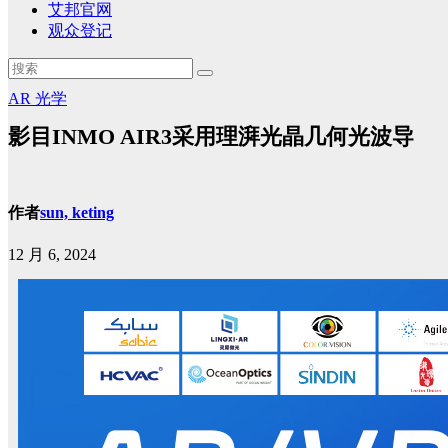
艾邦官网
观众登记
AR
光学
影目INMO AIR3采用理湃光晶几何光波导
作者
sun, keting
12 月 6, 2024