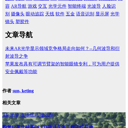
容
AR导航
游戏
交互
光学元件
智能终端
光波导
人脸识
别
摄像头
眼动追踪
天线
软件
五金
语音识别
显示屏
光学
镜头
塑胶件
文章导航
未来AR光学显示领域竞争格局走向如何？--几何波导和衍
射波导之争
苹果发布具有可调节臂架的智能眼镜专利，可为用户提供
安全佩戴等功能
作者
sun, keting
相关文章
AR
光学
市场信息
显示屏
昀光12英寸硅基OLED项目主体工程正式启动