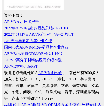
资料下载：
AR VR显示技术报告
2022年ARVR推出的新品总结20221103
2022年5月27日AR/VR产业链论坛演讲PPT
AR 光波导显示方案企业介绍
国内45家AR/VR/MR头显品牌企业盘点
AR/VR/元宇宙ODM/OEM代工16强
AR/VR高分子材料供应商介绍20强
AR/VR材料介绍PPT
欢迎您点击此处加入
AR/VR通讯录
，目前已经有3000多人
加入，如歌尔、HTC、OPPO、创维、PICO、字节跳动、
黑鲨、联想、耐德佳、灵犀微光、立讯、领益智造、欧菲
光、华勤、闻泰、立讯、珑璟光电、舜宇、深圳虚拟现实
等，点击下方关键词可以筛选
品牌
代工
AR
AR眼镜
VR
ODM及方案
外观件
外观设计
内