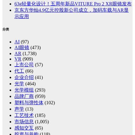
63g轻量化设计！五周年新品VITURE Pro 2 XR眼镜发布
京东方华灿4.9亿元控股新公司成立，加码车载与AR显
示应用
分类
AI
(97)
AI眼镜
(473)
AR
(1,738)
VR
(909)
上市公司
(57)
代工
(66)
企业介绍
(41)
光学
(464)
光学模组
(293)
品牌厂商
(959)
塑料与弹性体
(102)
声学
(13)
工艺技术
(185)
市场信息
(1,005)
感知交互
(65)
投资与并购
(118)