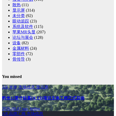
散热
(11)
显示屏
(314)
未分类
(92)
眼动追踪
(23)
系统及软件
(115)
苹果MR头显
(207)
论坛与展会
(128)
设备
(82)
金属材料
(24)
零部件
(72)
骨传导
(3)
You missed
AR
光学
市场信息
显示屏
昀光12英寸硅基OLED项目主体工程正式启动
2026-08-07
sun, keting
AR
品牌厂商
市场信息