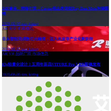
24K黄金、纯银打造，Caviar推出奢华版Ray-Ban Meta智能眼
镜
2026-08-07
sun, keting
AR
光学
市场信息
谷东智能完成数亿元融资，迈入光波导产业化新阶段
2026-08-07
sun, keting
AR
VR
品牌厂商
市场信息
63g轻量化设计！五周年新品VITURE Pro 2 XR眼镜发布
2026-08-06
sun, keting