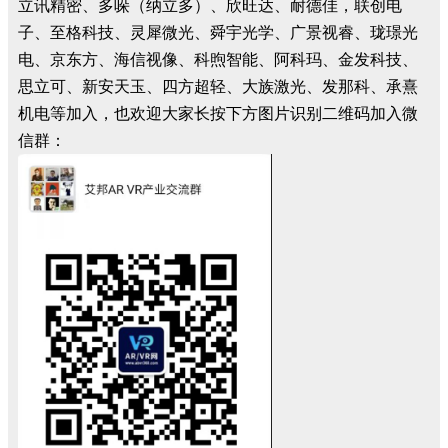
立讯精密、多哚（纳立多）、欣旺达、耐德佳，联创电
子、至格科技、灵犀微光、舜宇光学、广景视睿、珑璟光
电、京东方、海信视像、科煦智能、阿科玛、金发科技、
思立可、新安天玉、四方超轻、大族激光、发那科、承熹
机电等加入，也欢迎大家长按下方图片识别二维码加入微
信群：