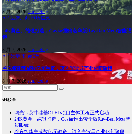
8 月 7, 2026
sun, keting
AR
品牌厂商
市场信息
24K黄金、纯银打造，Caviar推出奢华版Ray-Ban Meta智能眼
镜
8 月 7, 2026
sun, keting
AR
光学
市场信息
谷东智能完成数亿元融资，迈入光波导产业化新阶段
8 月 7, 2026
sun, keting
近期文章
昀光12英寸硅基OLED项目主体工程正式启动
24K黄金、纯银打造，Caviar推出奢华版Ray-Ban Meta智
能眼镜
谷东智能完成数亿元融资，迈入光波导产业化新阶段