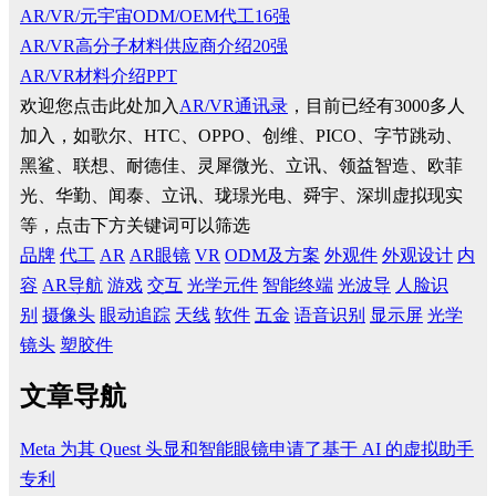
AR/VR/元宇宙ODM/OEM代工16强
AR/VR高分子材料供应商介绍20强
AR/VR材料介绍PPT
欢迎您点击此处加入
AR/VR通讯录
，目前已经有3000多人
加入，如歌尔、HTC、OPPO、创维、PICO、字节跳动、
黑鲨、联想、耐德佳、灵犀微光、立讯、领益智造、欧菲
光、华勤、闻泰、立讯、珑璟光电、舜宇、深圳虚拟现实
等，点击下方关键词可以筛选
品牌
代工
AR
AR眼镜
VR
ODM及方案
外观件
外观设计
内
容
AR导航
游戏
交互
光学元件
智能终端
光波导
人脸识
别
摄像头
眼动追踪
天线
软件
五金
语音识别
显示屏
光学
镜头
塑胶件
文章导航
Meta 为其 Quest 头显和智能眼镜申请了基于 AI 的虚拟助手
专利