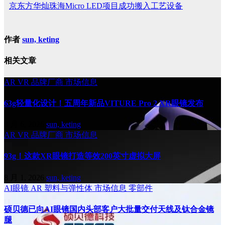
京东方华灿珠海Micro LED项目成功搬入工艺设备
作者
sun, keting
相关文章
AR
VR
品牌厂商
市场信息
63g轻量化设计！五周年新品VITURE Pro 2 XR眼镜发布
8 月 6, 2026
sun, keting
AR
VR
品牌厂商
市场信息
93g！这款XR眼镜打造等效200英寸虚拟大屏
8 月 1, 2026
sun, keting
AI眼镜
AR
塑料与弹性体
市场信息
零部件
硕贝德已向AI眼镜国内头部客户大批量交付天线及钛合金镜
腿