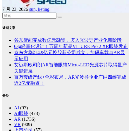
7 月 23, 2026
sun, keting
近期文章
谷东智能完成数亿元融资，迈入光波导产业化新阶段
63g轻量化设计！五周年新品VITURE Pro 2 XR眼镜发布
京东方华灿4.9亿元控股新公司成立，加码车载与AR显
示应用
艾迈斯欧司朗AR智能眼镜Micro-LED光源芯片取得量产
关键进展
百万套级产线+全彩布局，AR光波导企业广纳四维完成
近2亿元融资！
分类
AI
(97)
AI眼镜
(473)
AR
(1,736)
VR
(909)
上市公司
(57)