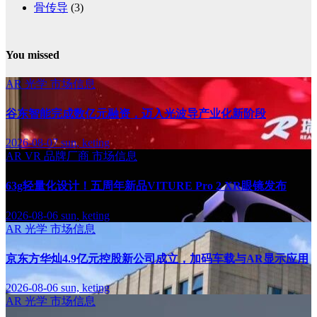
骨传导
(3)
You missed
AR
光学
市场信息
谷东智能完成数亿元融资，迈入光波导产业化新阶段
2026-08-07
sun, keting
AR
VR
品牌厂商
市场信息
63g轻量化设计！五周年新品VITURE Pro 2 XR眼镜发布
2026-08-06
sun, keting
AR
光学
市场信息
京东方华灿4.9亿元控股新公司成立，加码车载与AR显示应用
2026-08-06
sun, keting
AR
光学
市场信息