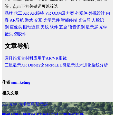
等，点击下方关键词可以筛选
品牌
代工
AR
AR眼镜
VR
ODM及方案
外观件
外观设计
内
容
AR导航
游戏
交互
光学元件
智能终端
光波导
人脸识
别
摄像头
眼动追踪
天线
软件
五金
语音识别
显示屏
光学
镜头
塑胶件
文章导航
碳纤维复合材料应用于AR/VR眼镜
三星显示XR Display之MicroLED微显示技术进化路线分析
作者
sun, keting
相关文章
AR
光学
市场信息
显示屏
昀光12英寸硅基OLED项目主体工程正式启动