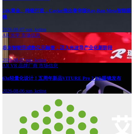
24K黄金、纯银打造，Caviar推出奢华版Ray-Ban Meta智能眼
镜
2026-08-07
sun, keting
AR
光学
市场信息
谷东智能完成数亿元融资，迈入光波导产业化新阶段
2026-08-07
sun, keting
AR
VR
品牌厂商
市场信息
63g轻量化设计！五周年新品VITURE Pro 2 XR眼镜发布
2026-08-06
sun, keting