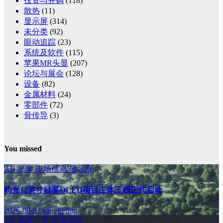
投资与并购
(118)
散热
(11)
显示屏
(314)
未分类
(92)
眼动追踪
(23)
系统及软件
(115)
苹果MR头显
(207)
论坛与展会
(128)
设备
(82)
金属材料
(24)
零部件
(72)
骨传导
(3)
You missed
AR
光学
市场信息
显示屏
昀光12英寸硅基OLED项目主体工程正式启动
2026-08-07
sun, keting
AR
品牌厂商
市场信息