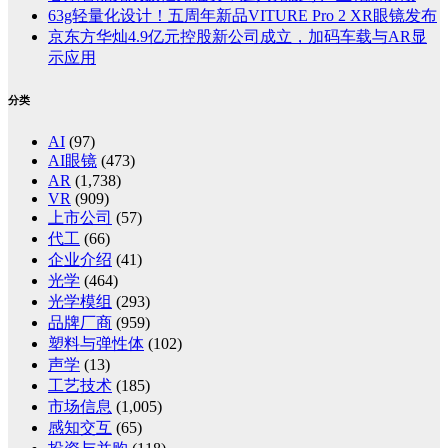
63g轻量化设计！五周年新品VITURE Pro 2 XR眼镜发布
京东方华灿4.9亿元控股新公司成立，加码车载与AR显
示应用
分类
AI
(97)
AI眼镜
(473)
AR
(1,738)
VR
(909)
上市公司
(57)
代工
(66)
企业介绍
(41)
光学
(464)
光学模组
(293)
品牌厂商
(959)
塑料与弹性体
(102)
声学
(13)
工艺技术
(185)
市场信息
(1,005)
感知交互
(65)