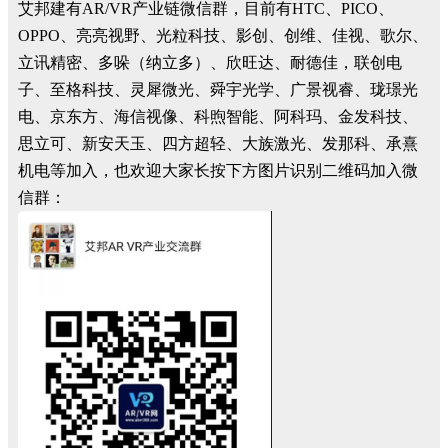
艾邦建有AR/VR产业链微信群，目前有HTC、PICO、
OPPO、亮亮视野、光粒科技、影创、创维、佳视、歌尔、
立讯精密、多哚（纳立多）、欣旺达、耐德佳，联创电
子、至格科技、灵犀微光、舜宇光学、广景视睿、珑璟光
电、京东方、海信视像、科煦智能、阿科玛、金发科技、
思立可、新安天玉、四方超轻、大族激光、发那科、承熹
机电等加入，也欢迎大家长按下方图片识别二维码加入微
信群：