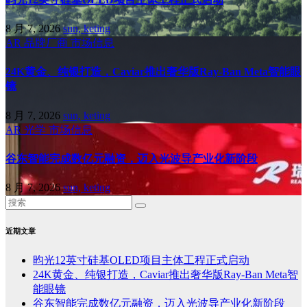
8 月 7, 2026
sun, keting
AR
品牌厂商
市场信息
24K黄金、纯银打造，Caviar推出奢华版Ray-Ban Meta智能眼
镜
8 月 7, 2026
sun, keting
AR
光学
市场信息
谷东智能完成数亿元融资，迈入光波导产业化新阶段
8 月 7, 2026
sun, keting
近期文章
昀光12英寸硅基OLED项目主体工程正式启动
24K黄金、纯银打造，Caviar推出奢华版Ray-Ban Meta智
能眼镜
谷东智能完成数亿元融资，迈入光波导产业化新阶段