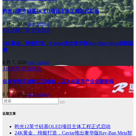
昀光12英寸硅基OLED项目主体工程正式启动
8 月 7, 2026
sun, keting
AR
品牌厂商
市场信息
24K黄金、纯银打造，Caviar推出奢华版Ray-Ban Meta智能眼
镜
8 月 7, 2026
sun, keting
AR
光学
市场信息
谷东智能完成数亿元融资，迈入光波导产业化新阶段
8 月 7, 2026
sun, keting
近期文章
昀光12英寸硅基OLED项目主体工程正式启动
24K黄金、纯银打造，Caviar推出奢华版Ray-Ban Meta智