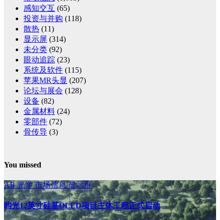
感知交互
(65)
投资与并购
(118)
散热
(11)
显示屏
(314)
未分类
(92)
眼动追踪
(23)
系统及软件
(115)
苹果MR头显
(207)
论坛与展会
(128)
设备
(82)
金属材料
(24)
零部件
(72)
骨传导
(3)
You missed
AR
光学
市场信息
显示屏
昀光12英寸硅基OLED项目主体工程正式启动