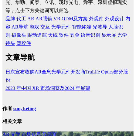
光、华勤、闻泰、立讯、珑璟光电、舜宇、深圳虚拟现实
等，点击下方关键词可以筛选
品牌
代工
AR
AR眼镜
VR
ODM及方案
外观件
外观设计
内
容
AR导航
游戏
交互
光学元件
智能终端
光波导
人脸识
别
摄像头
眼动追踪
天线
软件
五金
语音识别
显示屏
光学
镜头
塑胶件
文章导航
日东宣布收购AR全息光学元件开发商TruLife Optics部分股
份
2023 年中国 XR 市场洞察及2024 年展望
作者
sun, keting
相关文章
AR
光学
市场信息
显示屏