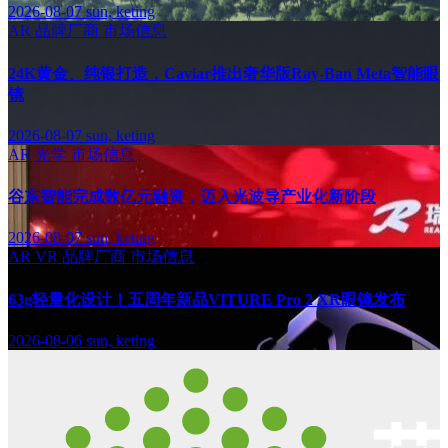
2026-08-07
sun, keting
AR
品牌厂商
市场信息
24K黄金、纯银打造，Caviar推出奢华版Ray-Ban Meta智能眼
镜
2026-08-07
sun, keting
AR
光学
市场信息
谷东智能完成数亿元融资，迈入光波导产业化新阶段
2026-08-07
sun, keting
AR
VR
品牌厂商
市场信息
63g轻量化设计！五周年新品VITURE Pro 2 XR眼镜发布
2026-08-06
sun, keting