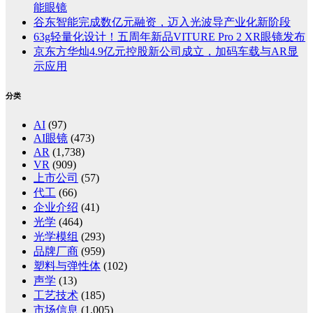
能眼镜
谷东智能完成数亿元融资，迈入光波导产业化新阶段
63g轻量化设计！五周年新品VITURE Pro 2 XR眼镜发布
京东方华灿4.9亿元控股新公司成立，加码车载与AR显
示应用
分类
AI
(97)
AI眼镜
(473)
AR
(1,738)
VR
(909)
上市公司
(57)
代工
(66)
企业介绍
(41)
光学
(464)
光学模组
(293)
品牌厂商
(959)
塑料与弹性体
(102)
声学
(13)
工艺技术
(185)
市场信息
(1,005)