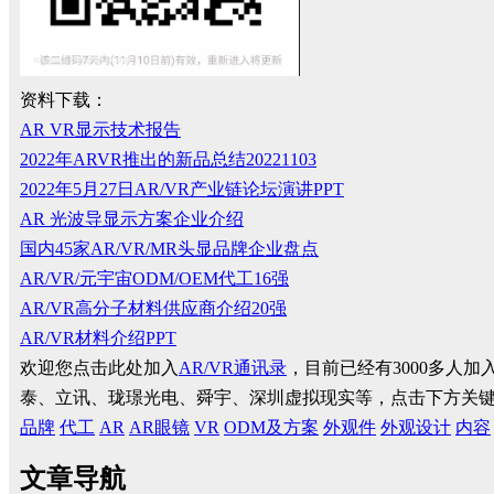
资料下载：
AR VR显示技术报告
2022年ARVR推出的新品总结20221103
2022年5月27日AR/VR产业链论坛演讲PPT
AR 光波导显示方案企业介绍
国内45家AR/VR/MR头显品牌企业盘点
AR/VR/元宇宙ODM/OEM代工16强
AR/VR高分子材料供应商介绍20强
AR/VR材料介绍PPT
欢迎您点击此处加入
AR/VR通讯录
，目前已经有3000多人
泰、立讯、珑璟光电、舜宇、深圳虚拟现实等，点击下方关
品牌
代工
AR
AR眼镜
VR
ODM及方案
外观件
外观设计
内容
文章导航