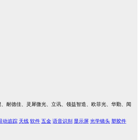
、联想、耐德佳、灵犀微光、立讯、领益智造、欧菲光、华勤、闻
眼动追踪
天线
软件
五金
语音识别
显示屏
光学镜头
塑胶件