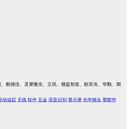
、联想、耐德佳、灵犀微光、立讯、领益智造、欧菲光、华勤、闻
眼动追踪
天线
软件
五金
语音识别
显示屏
光学镜头
塑胶件