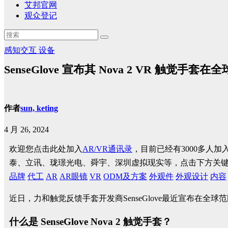
艾邦官网
观众登记
感知交互
设备
SenseGlove 宣布其 Nova 2 VR 触觉手套
作者
sun, keting
4 月 26, 2024
欢迎您点击此处加入
AR/VR通讯录
，目前已经有3000多人
泰、立讯、珑璟光电、舜宇、深圳虚拟现实等，点击下方关
品牌
代工
AR
AR眼镜
VR
ODM及方案
外观件
外观设计
内容
近日，力和触觉反馈手套开发商SenseGlove最近宣布在全球范围内发售
什么是 SenseGlove Nova 2 触觉手套？