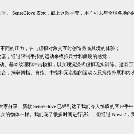
水平。 SenseGlove 表示，戴上这款手套，用户可以与全
施加不同的压力，在与虚拟对象交互时创造身临其境的体验；
擦制动器，通过限制手指的运动来模拟尺寸和僵硬的感觉；
、振动、基本纹理和冲击模拟，以实现沉浸式虚拟现实训练。这甚
相结合，捕获拇指、食指、中指和无名指的运动以及拇指外展和内收，
：“我们很高兴与大家分享，新款 SenseGlove 已经到达了我们令人惊叹
的物体一样。我们花了很多时间进行设计，但通过 Nova 2