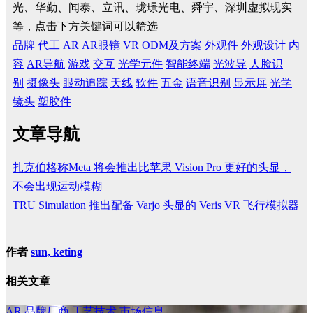
光、华勤、闻泰、立讯、珑璟光电、舜宇、深圳虚拟现实
等，点击下方关键词可以筛选
品牌
代工
AR
AR眼镜
VR
ODM及方案
外观件
外观设计
内
容
AR导航
游戏
交互
光学元件
智能终端
光波导
人脸识
别
摄像头
眼动追踪
天线
软件
五金
语音识别
显示屏
光学
镜头
塑胶件
文章导航
扎克伯格称Meta 将会推出比苹果 Vision Pro 更好的头显，
不会出现运动模糊
TRU Simulation 推出配备 Varjo 头显的 Veris VR 飞行模拟器
作者
sun, keting
相关文章
AR
品牌厂商
工艺技术
市场信息