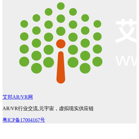
艾邦AR/VR网
AR/VR行业交流,元宇宙，虚拟现实供应链
粤ICP备17004167号