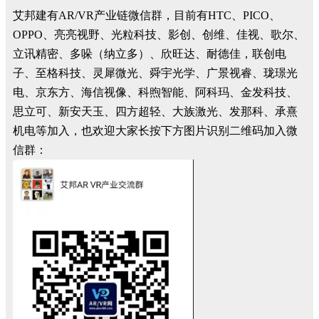
艾邦建有AR/VR产业链微信群，目前有HTC、PICO、
OPPO、亮亮视野、光粒科技、影创、创维、佳视、歌尔、
立讯精密、多哚（纳立多）、欣旺达、耐德佳，联创电
子、至格科技、灵犀微光、舜宇光学、广景视睿、珑璟光
电、京东方、海信视像、科煦智能、阿科玛、金发科技、
思立可、新安天玉、四方超轻、大族激光、发那科、承熹
机电等加入，也欢迎大家长按下方图片识别二维码加入微
信群：