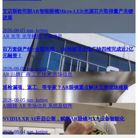
艾迈斯欧司朗AR智能眼镜Micro-LED光源芯片取得量产关键
进展
2026-08-05
sun, keting
AR
光学
光学模组
市场信息
百万套级产线+全彩布局，AR光波导企业广纳四维完成近2亿
元融资！
2026-08-05
sun, keting
AR
品牌厂商
工艺技术
市场信息
巡检漏项、返工、等专家？AR眼镜重点解决五类现场难题
2026-08-05
sun, keting
AI眼镜
AR
市场信息
系统及软件
NVIDIA XR AI开启公测，赋能AR眼镜与XR设备智能化
2026-08-04
sun, keting