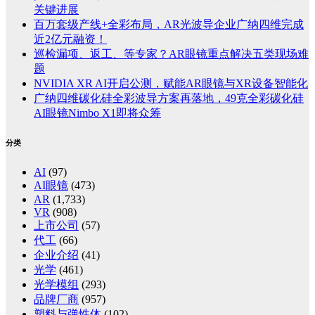
关键进展
百万套级产线+全彩布局，AR光波导企业广纳四维完成
近2亿元融资！
巡检漏项、返工、等专家？AR眼镜重点解决五类现场难
题
NVIDIA XR AI开启公测，赋能AR眼镜与XR设备智能化
广纳四维碳化硅全彩波导方案再落地，49克全彩碳化硅
AI眼镜Nimbo X1即将众筹
分类
AI
(97)
AI眼镜
(473)
AR
(1,733)
VR
(908)
上市公司
(57)
代工
(66)
企业介绍
(41)
光学
(461)
光学模组
(293)
品牌厂商
(957)
塑料与弹性体
(102)