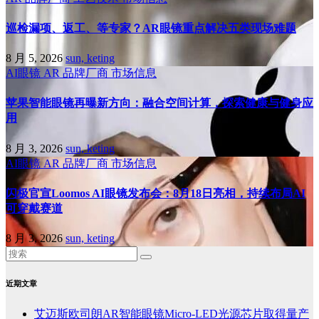
巡检漏项、返工、等专家？AR眼镜重点解决五类现场难题
8 月 5, 2026
sun, keting
AI眼镜
AR
品牌厂商
市场信息
苹果智能眼镜再曝新方向：融合空间计算，探索健康与健身应
用
8 月 3, 2026
sun, keting
AI眼镜
AR
品牌厂商
市场信息
闪极官宣Loomos AI眼镜发布会：8月18日亮相，持续布局AI
可穿戴赛道
8 月 3, 2026
sun, keting
近期文章
艾迈斯欧司朗AR智能眼镜Micro-LED光源芯片取得量产