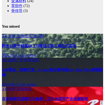
金属材料
(24)
零部件
(72)
骨传导
(3)
You missed
AR
光学
市场信息
显示屏
昀光12英寸硅基OLED项目主体工程正式启动
2026-08-07
sun, keting
AR
品牌厂商
市场信息
24K黄金、纯银打造，Caviar推出奢华版Ray-Ban Meta智能眼
镜
2026-08-07
sun, keting
AR
光学
市场信息
谷东智能完成数亿元融资，迈入光波导产业化新阶段