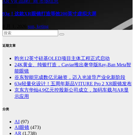
AR
VR
品牌厂商
市场信息
93g！这款XR眼镜打造等效200英寸虚拟大屏
8 月 1, 2026
sun, keting
近期文章
昀光12英寸硅基OLED项目主体工程正式启动
24K黄金、纯银打造，Caviar推出奢华版Ray-Ban Meta智
能眼镜
谷东智能完成数亿元融资，迈入光波导产业化新阶段
63g轻量化设计！五周年新品VITURE Pro 2 XR眼镜发布
京东方华灿4.9亿元控股新公司成立，加码车载与AR显
示应用
分类
AI
(97)
AI眼镜
(473)
AR
(1,738)