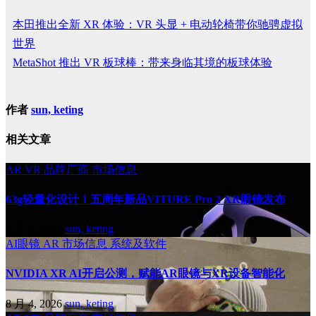
本田推出全新 XR 体验：VR 头显 + 电动轮椅带你驰骋虚拟
世界
MetaShot 推出 VR 板球棒：带来身临其境的板球体验
作者
sun, keting
相关文章
AR
VR
品牌厂商
市场信息
63g轻量化设计！五周年新品VITURE Pro 2 XR眼镜发布
8 月 6, 2026
sun, keting
AI眼镜
AR
市场信息
系统及软件
NVIDIA XR AI开启公测，赋能AR眼镜与XR设备智能化
8 月 4, 2026
sun, keting