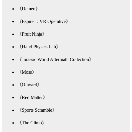
《Demeo》
《Espire 1: VR Operative》
《Fruit Ninja》
《Hand Physics Lab》
《Jurassic World Aftermath Collection》
《Moss》
《Onward》
《Red Matter》
《Sports Scramble》
《The Climb》