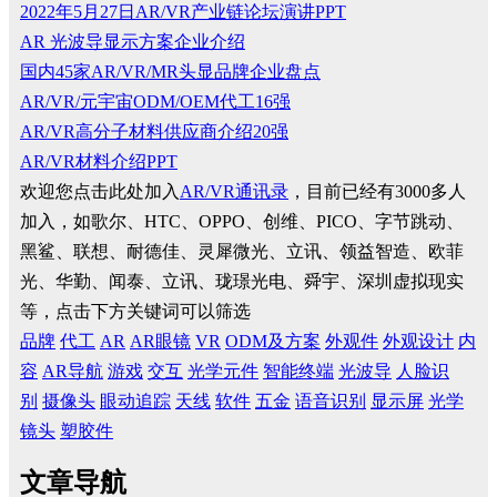
2022年5月27日AR/VR产业链论坛演讲PPT
AR 光波导显示方案企业介绍
国内45家AR/VR/MR头显品牌企业盘点
AR/VR/元宇宙ODM/OEM代工16强
AR/VR高分子材料供应商介绍20强
AR/VR材料介绍PPT
欢迎您点击此处加入
AR/VR通讯录
，目前已经有3000多人
加入，如歌尔、HTC、OPPO、创维、PICO、字节跳动、
黑鲨、联想、耐德佳、灵犀微光、立讯、领益智造、欧菲
光、华勤、闻泰、立讯、珑璟光电、舜宇、深圳虚拟现实
等，点击下方关键词可以筛选
品牌
代工
AR
AR眼镜
VR
ODM及方案
外观件
外观设计
内
容
AR导航
游戏
交互
光学元件
智能终端
光波导
人脸识
别
摄像头
眼动追踪
天线
软件
五金
语音识别
显示屏
光学
镜头
塑胶件
文章导航