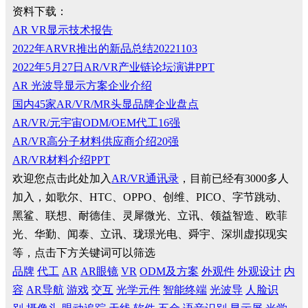
资料下载：
AR VR显示技术报告
2022年ARVR推出的新品总结20221103
2022年5月27日AR/VR产业链论坛演讲PPT
AR 光波导显示方案企业介绍
国内45家AR/VR/MR头显品牌企业盘点
AR/VR/元宇宙ODM/OEM代工16强
AR/VR高分子材料供应商介绍20强
AR/VR材料介绍PPT
欢迎您点击此处加入
AR/VR通讯录
，目前已经有3000多人
加入，如歌尔、HTC、OPPO、创维、PICO、字节跳动、
黑鲨、联想、耐德佳、灵犀微光、立讯、领益智造、欧菲
光、华勤、闻泰、立讯、珑璟光电、舜宇、深圳虚拟现实
等，点击下方关键词可以筛选
品牌
代工
AR
AR眼镜
VR
ODM及方案
外观件
外观设计
内
容
AR导航
游戏
交互
光学元件
智能终端
光波导
人脸识