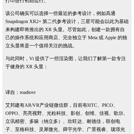
打印进行初始运行。”
该公司确实可以选择一些最近的参考设计，例如
高通
Snapdragon XR2+ 第二代参考设计
，三星可能会以此为基础
来构建即将推出的 XR 头显。尽管如此，创建一款拥有自
己的操作系统和应用商店、完全独立于 Meta 或 Apple 的独
立头显将是一个值得关注的挑战。
与此同时，Vi 提供了一些渲染图，让我们了解第一款专注
于健身的 XR 头显：
译自：roadtovr
艾邦建有AR/VR产业链微信群，目前有HTC、PICO、
OPPO、亮亮视野、光粒科技、影创、创维、佳视、歌尔、
立讯精密、多哚（纳立多）、欣旺达、耐德佳，联创电
子、至格科技、灵犀微光、舜宇光学、广景视睿、珑璟光