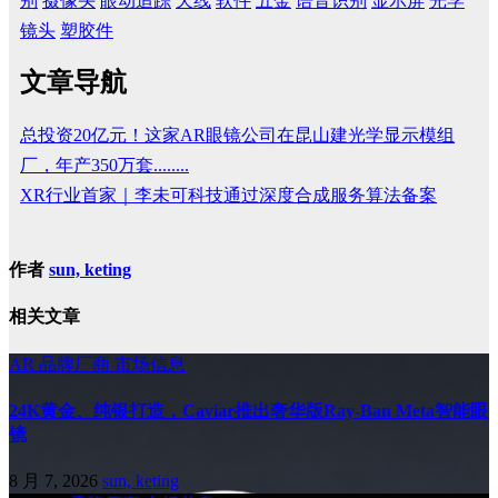
别
摄像头
眼动追踪
天线
软件
五金
语音识别
显示屏
光学
镜头
塑胶件
文章导航
总投资20亿元！这家AR眼镜公司在昆山建光学显示模组
厂，年产350万套........
XR行业首家｜李未可科技通过深度合成服务算法备案
作者
sun, keting
相关文章
AR
品牌厂商
市场信息
24K黄金、纯银打造，Caviar推出奢华版Ray-Ban Meta智能眼
镜
8 月 7, 2026
sun, keting