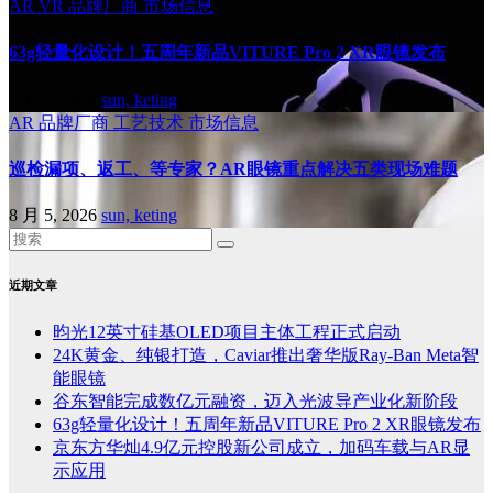
AR
VR
品牌厂商
市场信息
63g轻量化设计！五周年新品VITURE Pro 2 XR眼镜发布
8 月 6, 2026
sun, keting
AR
品牌厂商
工艺技术
市场信息
巡检漏项、返工、等专家？AR眼镜重点解决五类现场难题
8 月 5, 2026
sun, keting
近期文章
昀光12英寸硅基OLED项目主体工程正式启动
24K黄金、纯银打造，Caviar推出奢华版Ray-Ban Meta智
能眼镜
谷东智能完成数亿元融资，迈入光波导产业化新阶段
63g轻量化设计！五周年新品VITURE Pro 2 XR眼镜发布
京东方华灿4.9亿元控股新公司成立，加码车载与AR显
示应用