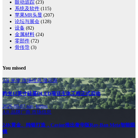
眼动追踪
(23)
系统及软件
(115)
苹果MR头显
(207)
论坛与展会
(128)
设备
(82)
金属材料
(24)
零部件
(72)
骨传导
(3)
You missed
AR
光学
市场信息
显示屏
昀光12英寸硅基OLED项目主体工程正式启动
2026-08-07
sun, keting
AR
品牌厂商
市场信息
24K黄金、纯银打造，Caviar推出奢华版Ray-Ban Meta智能眼
镜