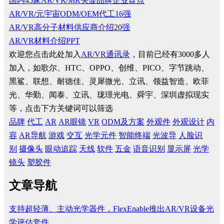
国内45家AR/VR/MR头显品牌企业盘点
AR/VR/元宇宙ODM/OEM代工16强
AR/VR高分子材料供应商介绍20强
AR/VR材料介绍PPT
欢迎您点击此处加入
AR/VR通讯录
，目前已经有3000多人
加入，如歌尔、HTC、OPPO、创维、PICO、字节跳动、
黑鲨、联想、耐德佳、灵犀微光、立讯、领益智造、欧菲
光、华勤、闻泰、立讯、珑璟光电、舜宇、深圳虚拟现实
等，点击下方关键词可以筛选
品牌
代工
AR
AR眼镜
VR
ODM及方案
外观件
外观设计
内
容
AR导航
游戏
交互
光学元件
智能终端
光波导
人脸识
别
摄像头
眼动追踪
天线
软件
五金
语音识别
显示屏
光学
镜头
塑胶件
文章导航
支持超轻薄、主动光学器件，FlexEnable推出AR/VR设备光
学评估套件