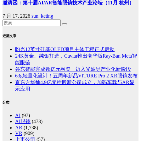
邀请函：第十届AI/AR智能眼镜技术产业论坛（11月 杭州）
7 月 17, 2026
sun, keting
近期文章
昀光12英寸硅基OLED项目主体工程正式启动
24K黄金、纯银打造，Caviar推出奢华版Ray-Ban Meta智
能眼镜
谷东智能完成数亿元融资，迈入光波导产业化新阶段
63g轻量化设计！五周年新品VITURE Pro 2 XR眼镜发布
京东方华灿4.9亿元控股新公司成立，加码车载与AR显
示应用
分类
AI
(97)
AI眼镜
(473)
AR
(1,738)
VR
(909)
上市公司
(57)