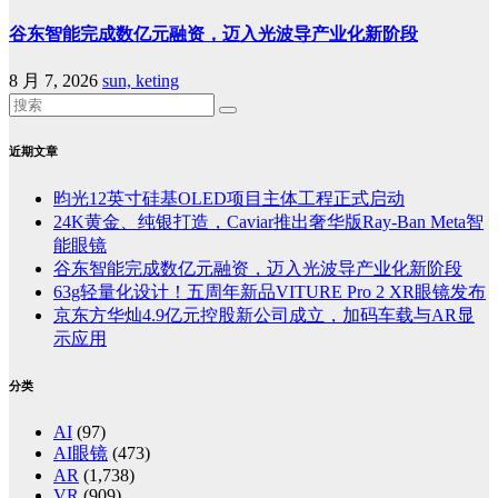
谷东智能完成数亿元融资，迈入光波导产业化新阶段
8 月 7, 2026
sun, keting
近期文章
昀光12英寸硅基OLED项目主体工程正式启动
24K黄金、纯银打造，Caviar推出奢华版Ray-Ban Meta智
能眼镜
谷东智能完成数亿元融资，迈入光波导产业化新阶段
63g轻量化设计！五周年新品VITURE Pro 2 XR眼镜发布
京东方华灿4.9亿元控股新公司成立，加码车载与AR显
示应用
分类
AI
(97)
AI眼镜
(473)
AR
(1,738)
VR
(909)