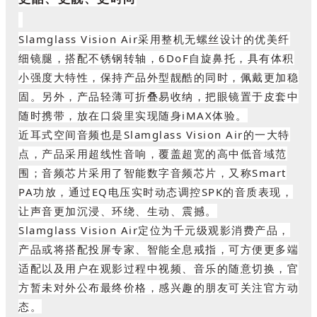
Slamglass Vision Air采用整
机无螺丝设计的
优美纤
细镜腿，搭配不锈钢转轴，6DoF自旋鼻托，
具有体积
小强度大特性，保持产品外型靓酷的同时，佩戴
更加
稳
固。另外，产品轻薄可折叠易收纳，把眼镜置于皮套中
随时携带，放在口袋里实现随身iMAX体验。
近耳式空间音频也是
Slamglass Vision Air的一大特
点，产品采用超线性音响，覆盖超宽的高中低音域范
围；音频芯片采用了智能数字音频芯片，又称Smart
PA功放，通过EQ电压实时动态调控SPK的音质表现，
让声音更加沉浸、环绕、生动、震撼。
Slamglass Vision Air定位为千元级观影消费产品，
产品或将搭配投屏专家、智能全息戒指，可方便更多端
适配以及用户在观影过程中视频、音乐的随意切换，
官
方暂未对外公布最终价格，
感兴趣的朋友可关注官方动
态。