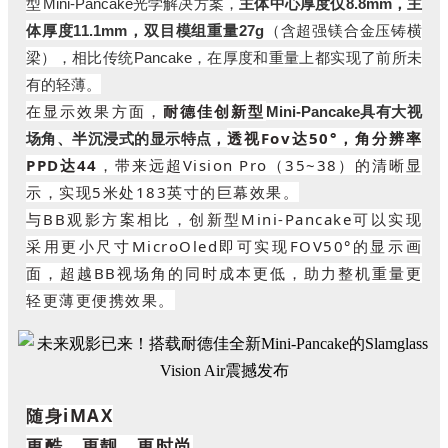
型
Mini-Pancake光学解决方案，
主体中心厚度仅8.8mm，主
体厚度11.1mm，双目模组重量27g
（含超强镁合金压铸横
梁），相比传统
Pancake，在厚度和重量上都实现了前所未
有的轻薄。
在显示效果方面，
耐德佳创新型
Mini-Pancake具有大视
透视Fov达50°，角分辨率
场角、半沉浸式的显示特点，
PPD达44
，带来远超
Vision Pro（35~38）
的清晰显
示，实现5米处183英寸的巨幕效果。
与BB观影方案相比，创新型Mini-Pancake可以实现
采用更小尺寸MicroOled即可实现FOV50°的显示画
面，超越BB视场角的同时成本更低，助力整机重量更
轻更薄更便携效果。
随身iMAX
更酷、更靓、更时尚