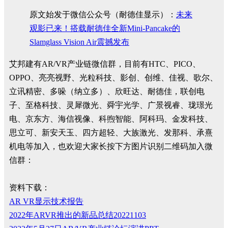
原文始发于微信公众号（耐德佳显示）：
未来
观影已来！搭载耐德佳全新Mini-Pancake的
Slamglass Vision Air震撼发布
艾邦建有AR/VR产业链微信群，目前有HTC、PICO、
OPPO、亮亮视野、光粒科技、影创、创维、佳视、歌尔、
立讯精密、多哚（纳立多）、欣旺达、耐德佳，联创电
子、至格科技、灵犀微光、舜宇光学、广景视睿、珑璟光
电、京东方、海信视像、科煦智能、阿科玛、金发科技、
思立可、新安天玉、四方超轻、大族激光、发那科、承熹
机电等加入，也欢迎大家长按下方图片识别二维码加入微
信群：
资料下载：
AR VR显示技术报告
2022年ARVR推出的新品总结20221103