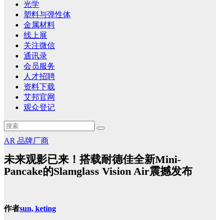
光学
塑料与弹性体
金属材料
线上展
关注微信
通讯录
会员服务
人才招聘
资料下载
艾邦官网
观众登记
AR
品牌厂商
未来观影已来！搭载耐德佳全新Mini-
Pancake的Slamglass Vision Air震撼发布
作者
sun, keting