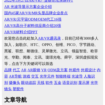
2022年5月27日AR/VR产业链论坛演讲PPT
AR 光波导显示方案企业介绍
国内45家AR/VR/MR头显品牌企业盘点
AR/VR/元宇宙ODM/OEM代工16强
AR/VR高分子材料供应商介绍20强
AR/VR材料介绍PPT
欢迎您点击此处加入
AR/VR通讯录
，目前已经有3000多人
加入，如歌尔、HTC、OPPO、创维、PICO、字节跳动、
黑鲨、联想、耐德佳、灵犀微光、立讯、领益智造、欧菲
光、华勤、闻泰、立讯、珑璟光电、舜宇、深圳虚拟现实
等，点击下方关键词可以筛选
品牌
代工
AR
AR眼镜
VR
ODM及方案
外观件
外观设计
内
容
AR导航
游戏
交互
光学元件
智能终端
光波导
人脸识
别
摄像头
眼动追踪
天线
软件
五金
语音识别
显示屏
光学
镜头
塑胶件
文章导航