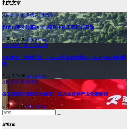
相关文章
AR
光学
市场信息
显示屏
昀光12英寸硅基OLED项目主体工程正式启动
8 月 7, 2026
sun, keting
AR
品牌厂商
市场信息
24K黄金、纯银打造，Caviar推出奢华版Ray-Ban Meta智能眼
镜
8 月 7, 2026
sun, keting
AR
光学
市场信息
谷东智能完成数亿元融资，迈入光波导产业化新阶段
8 月 7, 2026
sun, keting
近期文章