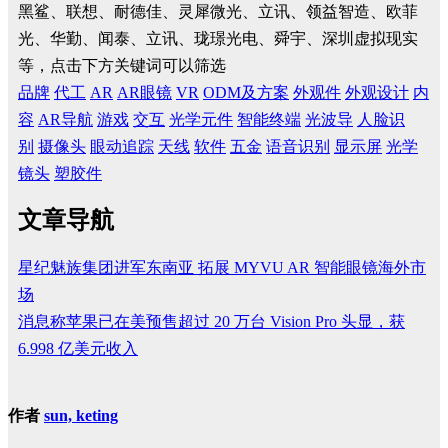
黑鲨、联想、耐德佳、灵犀微光、立讯、领益智造、欧菲
光、华勤、闻泰、立讯、珑璟光电、舜宇、深圳虚拟现实
等，点击下方关键词可以筛选
品牌
代工
AR
AR眼镜
VR
ODM及方案
外观件
外观设计
内
容
AR导航
游戏
交互
光学元件
智能终端
光波导
人脸识
别
摄像头
眼动追踪
天线
软件
五金
语音识别
显示屏
光学
镜头
塑胶件
文章导航
星纪魅族集团进军东南亚 拓展 MYVU AR 智能眼镜海外市
场
消息称苹果已在美预售超过 20 万台 Vision Pro 头显，获
6.998 亿美元收入
作者
sun, keting