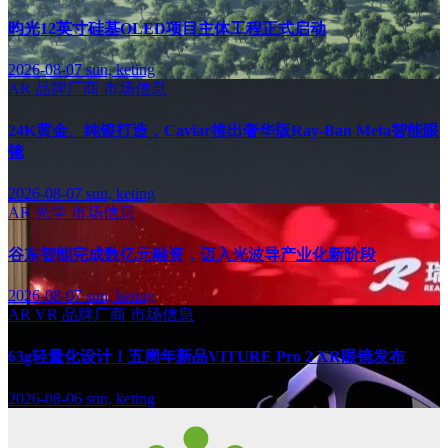
昀光12英寸硅基OLED项目主体工程正式启动
2026-08-07
sun, keting
AR
品牌厂商
市场信息
24K黄金、纯银打造，Caviar推出奢华版Ray-Ban Meta智能眼
镜
2026-08-07
sun, keting
AR
光学
市场信息
谷东智能完成数亿元融资，迈入光波导产业化新阶段
2026-08-07
sun, keting
AR
VR
品牌厂商
市场信息
63g轻量化设计！五周年新品VITURE Pro 2 XR眼镜发布
2026-08-06
sun, keting