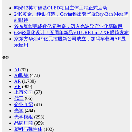
昀光12英寸硅基OLED项目主体工程正式启动
24K黄金、纯银打造，Caviar推出奢华版Ray-Ban Meta智
能眼镜
谷东智能完成数亿元融资，迈入光波导产业化新阶段
63g轻量化设计！五周年新品VITURE Pro 2 XR眼镜发布
京东方华灿4.9亿元控股新公司成立，加码车载与AR显
示应用
分类
AI
(97)
AI眼镜
(473)
AR
(1,738)
VR
(909)
上市公司
(57)
代工
(66)
企业介绍
(41)
光学
(464)
光学模组
(293)
品牌厂商
(959)
塑料与弹性体
(102)