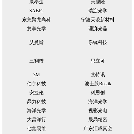
康泰达
美题隆
SABIC
瑞淀光学
东莞聚龙高科
宁波天璇新材料
复享光学
理湃光晶
艾曼斯
乐镜科技
三利谱
思立可
3M
艾特讯
伯宇科技
波士胶Bostik
安捷伦
科思创
鼎力科技
海洋光学
海洋光学
视彩光电
大昌洋行
晟鼎精密
七鑫易维
广东汇成真空