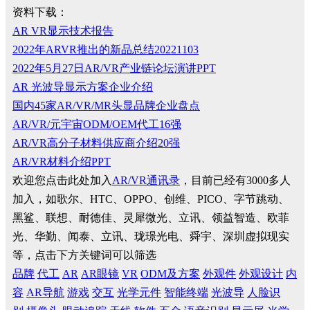
资料下载：
AR VR显示技术报告
2022年ARVR推出的新品总结20221103
2022年5月27日AR/VR产业链论坛演讲PPT
AR 光波导显示方案企业介绍
国内45家AR/VR/MR头显品牌企业盘点
AR/VR/元宇宙ODM/OEM代工16强
AR/VR高分子材料供应商介绍20强
AR/VR材料介绍PPT
欢迎您点击此处加入
AR/VR通讯录
，目前已经有3000多人
加入，如歌尔、HTC、OPPO、创维、PICO、字节跳动、
黑鲨、联想、耐德佳、灵犀微光、立讯、领益智造、欧菲
光、华勤、闻泰、立讯、珑璟光电、舜宇、深圳虚拟现实
等，点击下方关键词可以筛选
品牌
代工
AR
AR眼镜
VR
ODM及方案
外观件
外观设计
内
容
AR导航
游戏
交互
光学元件
智能终端
光波导
人脸识