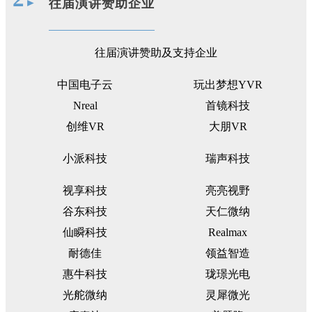
►
往届演讲赞助企业
往届演讲赞助及支持企业
中国电子云
玩出梦想YVR
Nreal
首镜科技
创维VR
大朋VR
小派科技
瑞声科技
视享科技
亮亮视野
谷东科技
天仁微纳
仙瞬科技
Realmax
耐德佳
领益智造
惠牛科技
珑璟光电
光舵微纳
灵犀微光