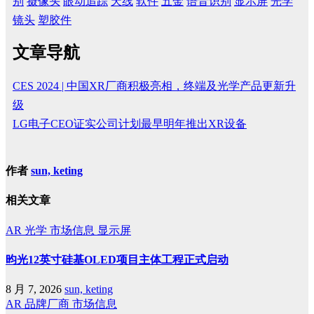
别
摄像头
眼动追踪
天线
软件
五金
语音识别
显示屏
光学
镜头
塑胶件
文章导航
CES 2024 | 中国XR厂商积极亮相，终端及光学产品更新升
级
LG电子CEO证实公司计划最早明年推出XR设备
作者
sun, keting
相关文章
AR
光学
市场信息
显示屏
昀光12英寸硅基OLED项目主体工程正式启动
8 月 7, 2026
sun, keting
AR
品牌厂商
市场信息