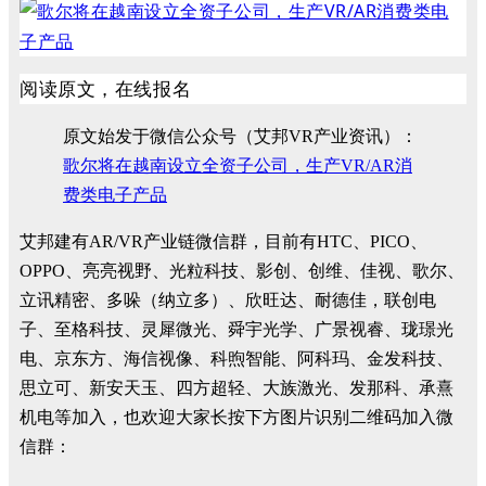
阅读原文，在线报名
原文始发于微信公众号（艾邦VR产业资讯）：
歌尔将在越南设立全资子公司，生产VR/AR消
费类电子产品
艾邦建有AR/VR产业链微信群，目前有HTC、PICO、
OPPO、亮亮视野、光粒科技、影创、创维、佳视、歌尔、
立讯精密、多哚（纳立多）、欣旺达、耐德佳，联创电
子、至格科技、灵犀微光、舜宇光学、广景视睿、珑璟光
电、京东方、海信视像、科煦智能、阿科玛、金发科技、
思立可、新安天玉、四方超轻、大族激光、发那科、承熹
机电等加入，也欢迎大家长按下方图片识别二维码加入微
信群：