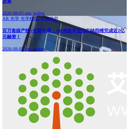
进展
2026-08-05
sun, keting
AR
光学
光学模组
市场信息
百万套级产线+全彩布局，AR光波导企业广纳四维完成近2亿
元融资！
2026-08-05
sun, keting