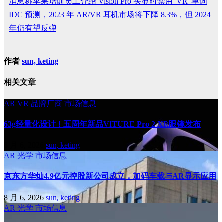
消息称苹果培训员工介绍 Vision Pro 头显时禁用“VR”单词
IDC 预测，2023 年 AR/VR 耳机市场将下降 8.3%，但 2024
年仍有望反弹
作者
sun, keting
相关文章
AR
VR
品牌厂商
市场信息
63g轻量化设计！五周年新品VITURE Pro 2 XR眼镜发布
8 月 6, 2026
sun, keting
AR
光学
市场信息
京东方华灿4.9亿元控股新公司成立，加码车载与AR显示应用
8 月 6, 2026
sun, keting
AR
光学
市场信息