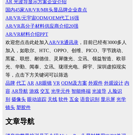
AR 光波导显示方案企业介绍
国内45家AR/VR/MR头显品牌企业盘点
AR/VR/元宇宙ODM/OEM代工16强
AR/VR高分子材料供应商介绍20强
AR/VR材料介绍PPT
欢迎您点击此处加入
AR/VR通讯录
，目前已经有3000多人
加入，如歌尔、HTC、OPPO、创维、PICO、字节跳动、
黑鲨、联想、耐德佳、灵犀微光、立讯、领益智造、欧菲
光、华勤、闻泰、立讯、珑璟光电、舜宇、深圳虚拟现实
等，点击下方关键词可以筛选
品牌
代工
AR
AR眼镜
VR
ODM及方案
外观件
外观设计
内
容
AR导航
游戏
交互
光学元件
智能终端
光波导
人脸识
别
摄像头
眼动追踪
天线
软件
五金
语音识别
显示屏
光学
镜头
塑胶件
文章导航