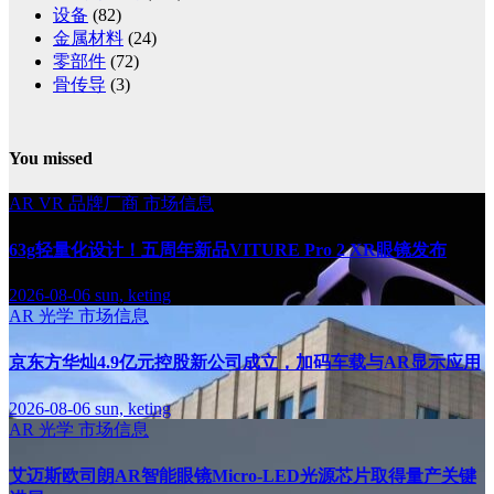
设备
(82)
金属材料
(24)
零部件
(72)
骨传导
(3)
You missed
AR
VR
品牌厂商
市场信息
63g轻量化设计！五周年新品VITURE Pro 2 XR眼镜发布
2026-08-06
sun, keting
AR
光学
市场信息
京东方华灿4.9亿元控股新公司成立，加码车载与AR显示应用
2026-08-06
sun, keting
AR
光学
市场信息
艾迈斯欧司朗AR智能眼镜Micro-LED光源芯片取得量产关键