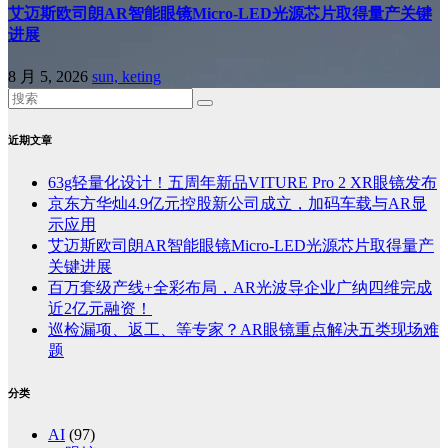
艾迈斯欧司朗AR智能眼镜Micro-LED光源芯片取得量产关键
进展
8 月 5, 2026
sun, keting
近期文章
63g轻量化设计！五周年新品VITURE Pro 2 XR眼镜发布
京东方华灿4.9亿元控股新公司成立，加码车载与AR显
示应用
艾迈斯欧司朗AR智能眼镜Micro-LED光源芯片取得量产
关键进展
百万套级产线+全彩布局，AR光波导企业广纳四维完成
近2亿元融资！
巡检漏项、返工、等专家？AR眼镜重点解决五类现场难
题
分类
AI
(97)