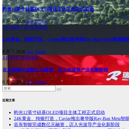
昀光12英寸硅基OLED项目主体工程正式启动
8 月 7, 2026
sun, keting
AR
品牌厂商
市场信息
24K黄金、纯银打造，Caviar推出奢华版Ray-Ban Meta智能眼
8 月 7, 2026
sun, keting
AR
光学
市场信息
谷东智能完成数亿元融资，迈入光波导产业化新阶段
8 月 7, 2026
sun, keting
近期文章
昀光12英寸硅基OLED项目主体工程正式启动
24K黄金、纯银打造，Caviar推出奢华版Ray-Ban Meta
谷东智能完成数亿元融资，迈入光波导产业化新阶段