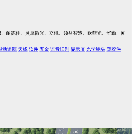
、联想、耐德佳、灵犀微光、立讯、领益智造、欧菲光、华勤、闻
眼动追踪
天线
软件
五金
语音识别
显示屏
光学镜头
塑胶件