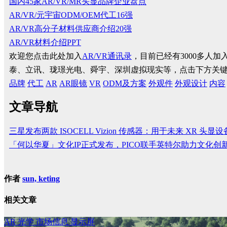
国内45家AR/VR/MR头显品牌企业盘点
AR/VR/元宇宙ODM/OEM代工16强
AR/VR高分子材料供应商介绍20强
AR/VR材料介绍PPT
欢迎您点击此处加入
AR/VR通讯录
，目前已经有3000多人
泰、立讯、珑璟光电、舜宇、深圳虚拟现实等，点击下方关
品牌
代工
AR
AR眼镜
VR
ODM及方案
外观件
外观设计
内容
文章导航
三星发布两款 ISOCELL Vizion 传感器：用于未来 XR 头显设
「何以华夏」文化IP正式发布，PICO联手英特尔助力文化创
作者
sun, keting
相关文章
AR
光学
市场信息
显示屏