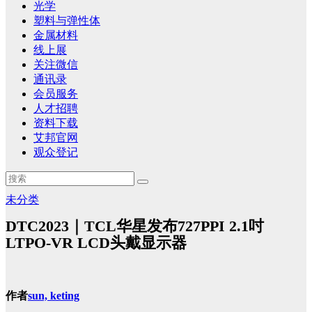
光学
塑料与弹性体
金属材料
线上展
关注微信
通讯录
会员服务
人才招聘
资料下载
艾邦官网
观众登记
未分类
DTC2023｜TCL华星发布727PPI 2.1吋
LTPO-VR LCD头戴显示器
作者
sun, keting