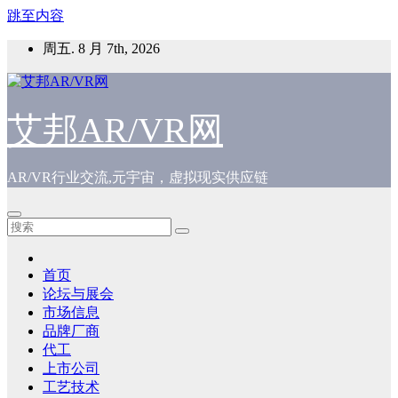
跳至内容
周五. 8 月 7th, 2026
艾邦AR/VR网
AR/VR行业交流,元宇宙，虚拟现实供应链
首页
论坛与展会
市场信息
品牌厂商
代工
上市公司
工艺技术