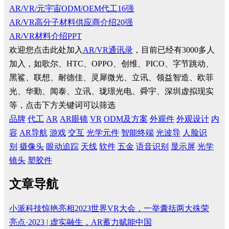
AR/VR/元宇宙ODM/OEM代工16强
AR/VR高分子材料供应商介绍20强
AR/VR材料介绍PPT
欢迎您点击此处加入
AR/VR通讯录
，目前已经有3000多人
加入，如歌尔、HTC、OPPO、创维、PICO、字节跳动、
黑鲨、联想、耐德佳、灵犀微光、立讯、领益智造、欧菲
光、华勤、闻泰、立讯、珑璟光电、舜宇、深圳虚拟现实
等，点击下方关键词可以筛选
品牌
代工
AR
AR眼镜
VR
ODM及方案
外观件
外观设计
内
容
AR导航
游戏
交互
光学元件
智能终端
光波导
人脸识
别
摄像头
眼动追踪
天线
软件
五金
语音识别
显示屏
光学
镜头
塑胶件
文章导航
小派科技惊艳亮相2023世界VR大会，一举囊括两大殊荣
亮点·2023 | 虚实融生，AR蓄力赋能中国