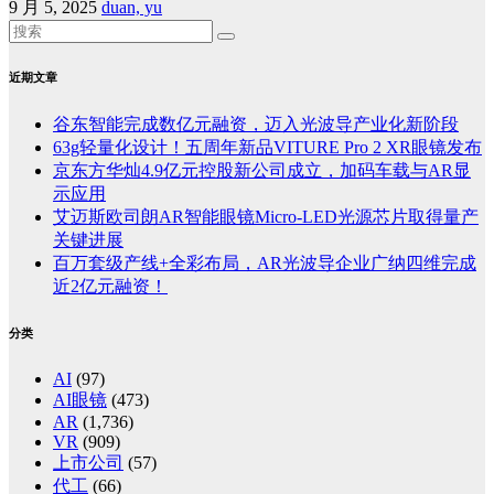
9 月 5, 2025
duan, yu
近期文章
谷东智能完成数亿元融资，迈入光波导产业化新阶段
63g轻量化设计！五周年新品VITURE Pro 2 XR眼镜发布
京东方华灿4.9亿元控股新公司成立，加码车载与AR显
示应用
艾迈斯欧司朗AR智能眼镜Micro-LED光源芯片取得量产
关键进展
百万套级产线+全彩布局，AR光波导企业广纳四维完成
近2亿元融资！
分类
AI
(97)
AI眼镜
(473)
AR
(1,736)
VR
(909)
上市公司
(57)
代工
(66)