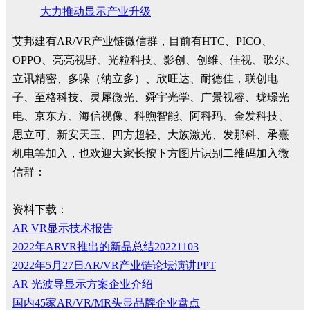
大力推动显示产业升级
艾邦建有AR/VR产业链微信群，目前有HTC、PICO、
OPPO、亮亮视野、光粒科技、影创、创维、佳视、歌尔、
立讯精密、多哚（纳立多）、欣旺达、耐德佳，联创电
子、至格科技、灵犀微光、舜宇光学、广景视睿、珑璟光
电、京东方、海信视像、科煦智能、阿科玛、金发科技、
思立可、新安天玉、四方超轻、大族激光、发那科、承熹
机电等加入，也欢迎大家长按下方图片识别二维码加入微
信群：
资料下载：
AR VR显示技术报告
2022年ARVR推出的新品总结20221103
2022年5月27日AR/VR产业链论坛演讲PPT
AR 光波导显示方案企业介绍
国内45家AR/VR/MR头显品牌企业盘点