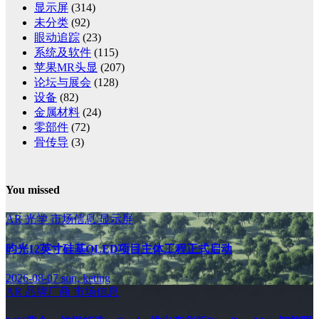
显示屏
(314)
未分类
(92)
眼动追踪
(23)
系统及软件
(115)
苹果MR头显
(207)
论坛与展会
(128)
设备
(82)
金属材料
(24)
零部件
(72)
骨传导
(3)
You missed
AR
光学
市场信息
显示屏
昀光12英寸硅基OLED项目主体工程正式启动
2026-08-07
sun, keting
AR
品牌厂商
市场信息