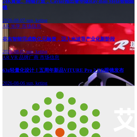
24K黄金、纯银打造，Caviar推出奢华版Ray-Ban Meta智能眼
镜
2026-08-07
sun, keting
AR
光学
市场信息
谷东智能完成数亿元融资，迈入光波导产业化新阶段
2026-08-07
sun, keting
AR
VR
品牌厂商
市场信息
63g轻量化设计！五周年新品VITURE Pro 2 XR眼镜发布
2026-08-06
sun, keting