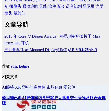
别
摄像头
眼动追踪
天线
软件
五金
语音识别
显示屏
光学
镜头
塑胶件
文章导航
2018 年 Core 77 Design Awards：科思创材料奖授予 Mira
Prism AR 耳机
三井化学Head Mounted Display(HMD)AR VR材料介绍
作者
sun, keting
相关文章
AI眼镜
AR
塑料与弹性体
市场信息
零部件
硕贝德已向AI眼镜国内头部客户大批量交付天线及钛合金镜
腿