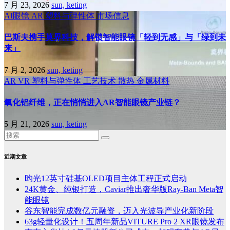
7 月 23, 2026
sun, keting
AI眼镜
AR
塑料与弹性体
市场信息
巴斯夫携手莫界科技，解锁智能眼镜「轻到无感」与「绿到未
来」
7 月 2, 2026
sun, keting
AR
VR
塑料与弹性体
工艺技术
散热
金属材料
氧化铝纤维，正在悄悄进入AR智能眼镜产业链？
5 月 21, 2026
sun, keting
近期文章
昀光12英寸硅基OLED项目主体工程正式启动
24K黄金、纯银打造，Caviar推出奢华版Ray-Ban Meta智
能眼镜
谷东智能完成数亿元融资，迈入光波导产业化新阶段
63g轻量化设计！五周年新品VITURE Pro 2 XR眼镜发布