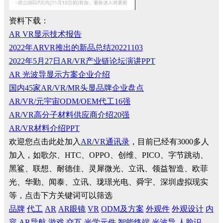
资料下载：
AR VR显示技术报告
2022年ARVR推出的新品总结20221103
2022年5月27日AR/VR产业链论坛演讲PPT
AR 光波导显示方案企业介绍
国内45家AR/VR/MR头显品牌企业盘点
AR/VR/元宇宙ODM/OEM代工16强
AR/VR高分子材料供应商介绍20强
AR/VR材料介绍PPT
欢迎您点击此处加入
AR/VR通讯录
，目前已经有3000多人
加入，如歌尔、HTC、OPPO、创维、PICO、字节跳动、
黑鲨、联想、耐德佳、灵犀微光、立讯、领益智造、欧菲
光、华勤、闻泰、立讯、珑璟光电、舜宇、深圳虚拟现实
等，点击下方关键词可以筛选
品牌
代工
AR
AR眼镜
VR
ODM及方案
外观件
外观设计
内
容
AR导航
游戏
交互
光学元件
智能终端
光波导
人脸识