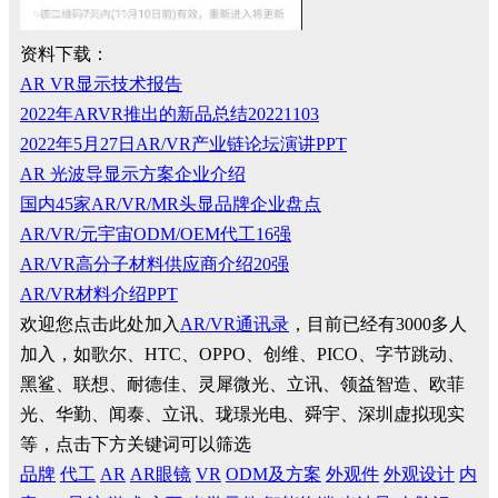
资料下载：
AR VR显示技术报告
2022年ARVR推出的新品总结20221103
2022年5月27日AR/VR产业链论坛演讲PPT
AR 光波导显示方案企业介绍
国内45家AR/VR/MR头显品牌企业盘点
AR/VR/元宇宙ODM/OEM代工16强
AR/VR高分子材料供应商介绍20强
AR/VR材料介绍PPT
欢迎您点击此处加入
AR/VR通讯录
，目前已经有3000多人
加入，如歌尔、HTC、OPPO、创维、PICO、字节跳动、
黑鲨、联想、耐德佳、灵犀微光、立讯、领益智造、欧菲
光、华勤、闻泰、立讯、珑璟光电、舜宇、深圳虚拟现实
等，点击下方关键词可以筛选
品牌
代工
AR
AR眼镜
VR
ODM及方案
外观件
外观设计
内