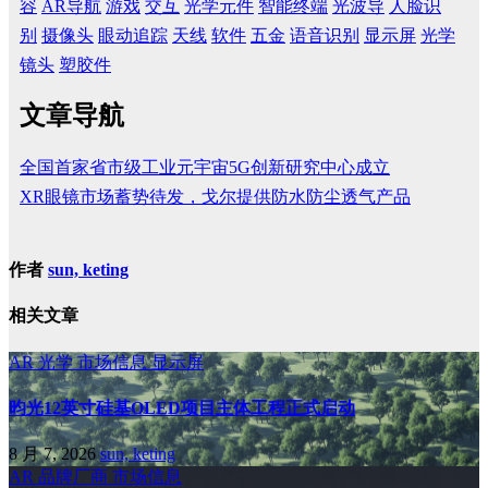
容
AR导航
游戏
交互
光学元件
智能终端
光波导
人脸识
别
摄像头
眼动追踪
天线
软件
五金
语音识别
显示屏
光学
镜头
塑胶件
文章导航
全国首家省市级工业元宇宙5G创新研究中心成立
XR眼镜市场蓄势待发，戈尔提供防水防尘透气产品
作者
sun, keting
相关文章
AR
光学
市场信息
显示屏
昀光12英寸硅基OLED项目主体工程正式启动
8 月 7, 2026
sun, keting
AR
品牌厂商
市场信息