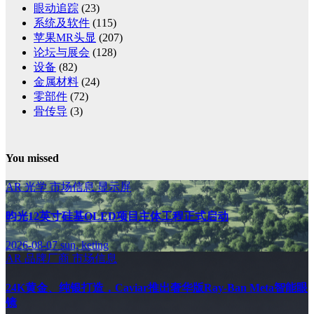
眼动追踪
(23)
系统及软件
(115)
苹果MR头显
(207)
论坛与展会
(128)
设备
(82)
金属材料
(24)
零部件
(72)
骨传导
(3)
You missed
AR
光学
市场信息
显示屏
昀光12英寸硅基OLED项目主体工程正式启动
2026-08-07
sun, keting
AR
品牌厂商
市场信息
24K黄金、纯银打造，Caviar推出奢华版Ray-Ban Meta智能眼
镜