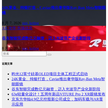
24K黄金、纯银打造，Caviar推出奢华版Ray-Ban Meta智能眼
镜
8 月 7, 2026
sun, keting
AR
光学
市场信息
谷东智能完成数亿元融资，迈入光波导产业化新阶段
8 月 7, 2026
sun, keting
近期文章
昀光12英寸硅基OLED项目主体工程正式启动
24K黄金、纯银打造，Caviar推出奢华版Ray-Ban Meta智
能眼镜
谷东智能完成数亿元融资，迈入光波导产业化新阶段
63g轻量化设计！五周年新品VITURE Pro 2 XR眼镜发布
京东方华灿4.9亿元控股新公司成立，加码车载与AR显
示应用