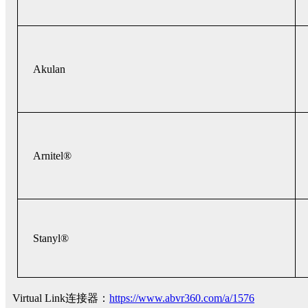
Akulan
Arnitel®
Stanyl®
Virtual Link连接器：
https://www.abvr360.com/a/1576