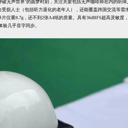
冲破无声世界’的圆梦时刻，关注关爱包括无声咖啡师在内的听障
于听力受损人士（包括听力退化的老年人），还能覆盖跨国交流等需
单片仅重8.7g，还不到2张A4纸的质量。具有36dBFS超高灵敏
体验几乎音字同步。