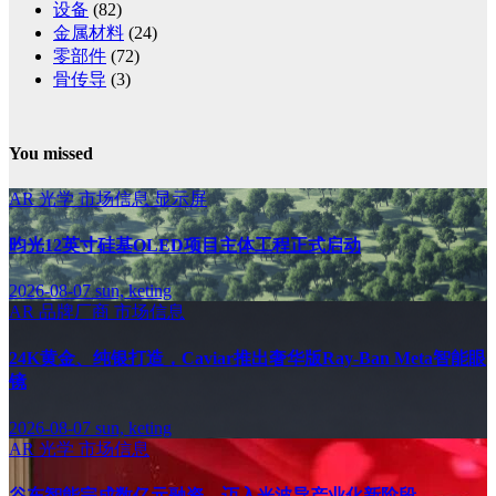
设备
(82)
金属材料
(24)
零部件
(72)
骨传导
(3)
You missed
AR
光学
市场信息
显示屏
昀光12英寸硅基OLED项目主体工程正式启动
2026-08-07
sun, keting
AR
品牌厂商
市场信息
24K黄金、纯银打造，Caviar推出奢华版Ray-Ban Meta智能眼
镜
2026-08-07
sun, keting
AR
光学
市场信息
谷东智能完成数亿元融资，迈入光波导产业化新阶段