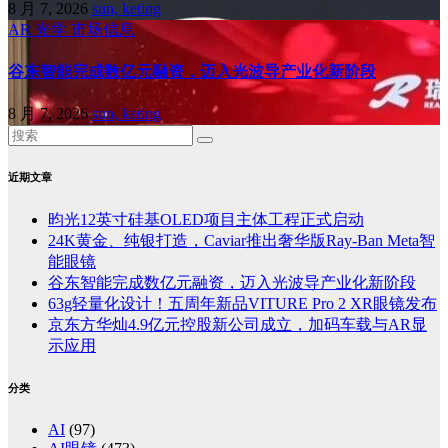
8 月 7, 2026
sun, keting
AR
光学
市场信息
谷东智能完成数亿元融资，迈入光波导产业化新阶段
8 月 7, 2026
sun, keting
近期文章
昀光12英寸硅基OLED项目主体工程正式启动
24K黄金、纯银打造，Caviar推出奢华版Ray-Ban Meta智
能眼镜
谷东智能完成数亿元融资，迈入光波导产业化新阶段
63g轻量化设计！五周年新品VITURE Pro 2 XR眼镜发布
京东方华灿4.9亿元控股新公司成立，加码车载与AR显
示应用
分类
AI
(97)