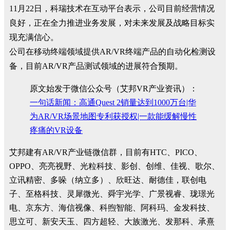
11月22日，科瑞技术在互动平台表示，公司目前经营情况
良好，正在全力推进业务发展，对未来发展及战略目标实
现充满信心。
公司在移动终端领域提供AR/VR终端产品的自动化检测设
备，目前AR/VR产品测试领域的进展符合预期。
原文始发于微信公众号（艾邦VR产业资讯）：
一句话新闻：高通Quest 2销量达到1000万台|华
为AR/VR场景地图专利获授权|一款能缓解慢性
疼痛的VR设备
艾邦建有AR/VR产业链微信群，目前有HTC、PICO、
OPPO、亮亮视野、光粒科技、影创、创维、佳视、歌尔、
立讯精密、多哚（纳立多）、欣旺达、耐德佳，联创电
子、至格科技、灵犀微光、舜宇光学、广景视睿、珑璟光
电、京东方、海信视像、科煦智能、阿科玛、金发科技、
思立可、新安天玉、四方超轻、大族激光、发那科、承熹