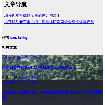
文章导航
增强现实头戴显示器的设计与加工
推开通往元宇宙之门，耐德佳研发两款全息光波导产品
作者
sun, keting
相关文章
AR
光学
市场信息
显示屏
昀光12英寸硅基OLED项目主体工程正式启动
8 月 7, 2026
sun, keting
AR
品牌厂商
市场信息
24K黄金、纯银打造，Caviar推出奢华版Ray-Ban Meta智能眼
镜