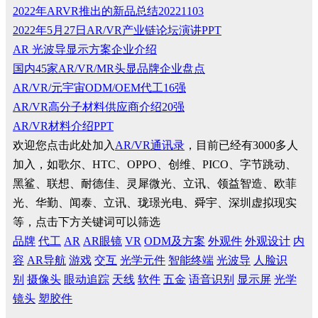
2022年ARVR推出的新品总结20221103
2022年5月27日AR/VR产业链论坛演讲PPT
AR 光波导显示方案企业介绍
国内45家AR/VR/MR头显品牌企业盘点
AR/VR/元宇宙ODM/OEM代工16强
AR/VR高分子材料供应商介绍20强
AR/VR材料介绍PPT
欢迎您点击此处加入
AR/VR通讯录
，目前已经有3000多人
加入，如歌尔、HTC、OPPO、创维、PICO、字节跳动、
黑鲨、联想、耐德佳、灵犀微光、立讯、领益智造、欧菲
光、华勤、闻泰、立讯、珑璟光电、舜宇、深圳虚拟现实
等，点击下方关键词可以筛选
品牌
代工
AR
AR眼镜
VR
ODM及方案
外观件
外观设计
内
容
AR导航
游戏
交互
光学元件
智能终端
光波导
人脸识
别
摄像头
眼动追踪
天线
软件
五金
语音识别
显示屏
光学
镜头
塑胶件