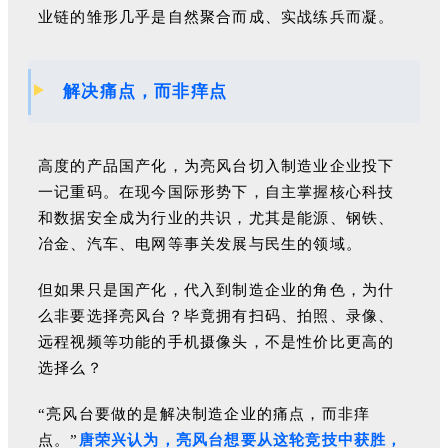
业链的雏形几乎是自然聚合而成、实战练兵而凝。
解决痛点，而非痒点
高度的产品国产化，为亮风台切入制造业企业投下
一记重码。在现今国际形势下，自主掌握核心科技
和数据安全成为行业的共识，尤其是能源、钢铁、
冶金、汽车、电网等事关发展与民生的领域。
但如果只是国产化，代入到制造企业的角色，为什
么非要选择亮风台？毕竟拥有扫码、拍照、录像、
远程视频等功能的手机摄像头，不是性价比更高的
选择么？
“亮风台要做的是解决制造企业的痛点，而非痒
点。”
唐荣兴认为，亮风台想要从这轮竞技中获胜，