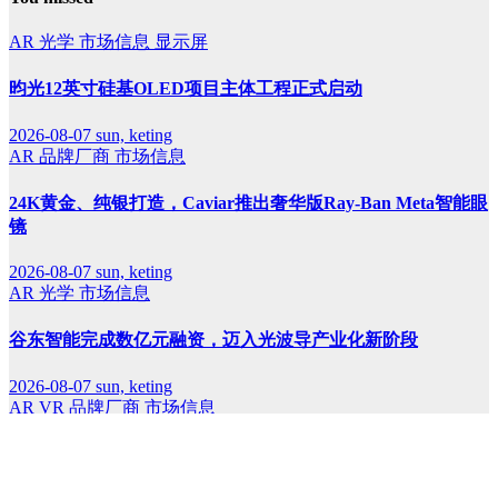
AR
光学
市场信息
显示屏
昀光12英寸硅基OLED项目主体工程正式启动
2026-08-07
sun, keting
AR
品牌厂商
市场信息
24K黄金、纯银打造，Caviar推出奢华版Ray-Ban Meta智能眼
镜
2026-08-07
sun, keting
AR
光学
市场信息
谷东智能完成数亿元融资，迈入光波导产业化新阶段
2026-08-07
sun, keting
AR
VR
品牌厂商
市场信息
63g轻量化设计！五周年新品VITURE Pro 2 XR眼镜发布