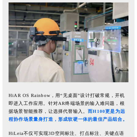
HiAR OS Rainbow，用“无桌面”设计打破常规，开机
即进入工作应用。针对AR终端场景的输入难问题，根
据场景智能推荐，让选择代替输入。
而H100更是为远
程协作场景量身打造，形成软硬一体的最佳产品组合。
HiLeia不仅可实现3D空间标注、打点标注、关键点语