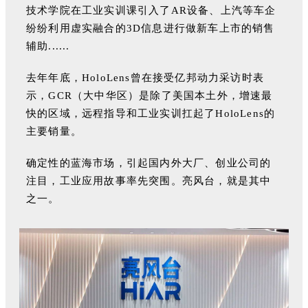
技术学院在工业实训课引入了AR设备、上汽等车企
纷纷利用虚实融合的3D信息进行做新车上市的销售
辅助......
去年年底，HoloLens曾在接受亿邦动力采访时表
示，GCR（大中华区）是除了美国本土外，增速最
快的区域，远程指导和工业实训扛起了HoloLens的
主要销量。
确定性的蓝海市场，引起国内外大厂、创业公司的
注目，工业应用故事率先突围。亮风台，就是其中
之一。