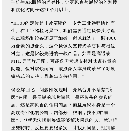
手机与AR眼镜的差异性，让亮风台与展锐的的对接
和优化时间长达20个月以上。
“H100的定位是非常清晰的，专为工业远程协作而
生。在工业巡检场景中，我们需要通过摄像头将巡
检点现场和设备还原至细微，所以就选了一颗4800
万像素的摄像头，这个摄像头支持光学防抖与相位
对焦，这是比较先进的一款产品。如果是高通或
MTK等芯片厂商，可能仅需考虑支持对焦点数量的
问题。但对展锐而言，该摄像头本身就缺省了对展
锐格式的支持，且超出支持范围。”
侯晓辉回忆，问题刚发现时，亮风台并不清楚“病
因”在哪，是展锐的芯片问题、是摄像头的参数问
题、还是亮风台的使用问题？而且展锐本身是一个
高度专业化的公司，内部分工很细，找不到“病
因”，也就无法找到展锐能够解决问题的人。就这样
兜兜转转、反反复复很多次，才找到问题、找到解