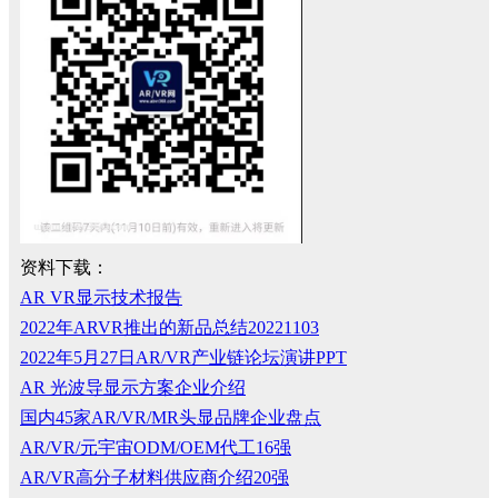
资料下载：
AR VR显示技术报告
2022年ARVR推出的新品总结20221103
2022年5月27日AR/VR产业链论坛演讲PPT
AR 光波导显示方案企业介绍
国内45家AR/VR/MR头显品牌企业盘点
AR/VR/元宇宙ODM/OEM代工16强
AR/VR高分子材料供应商介绍20强