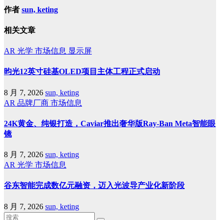
作者
sun, keting
相关文章
AR
光学
市场信息
显示屏
昀光12英寸硅基OLED项目主体工程正式启动
8 月 7, 2026
sun, keting
AR
品牌厂商
市场信息
24K黄金、纯银打造，Caviar推出奢华版Ray-Ban Meta智能眼
镜
8 月 7, 2026
sun, keting
AR
光学
市场信息
谷东智能完成数亿元融资，迈入光波导产业化新阶段
8 月 7, 2026
sun, keting