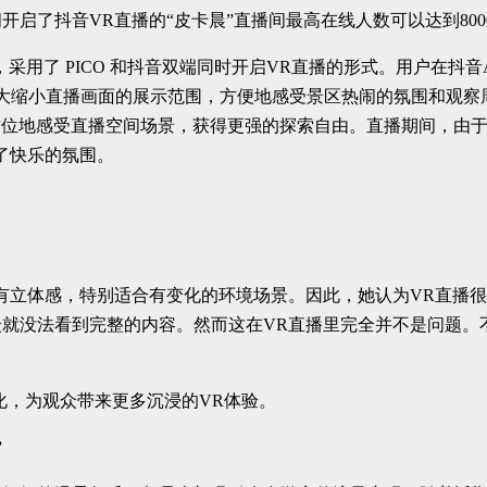
启了抖音VR直播的“皮卡晨”直播间最高在线人数可以达到80
，采用了 PICO 和抖音双端同时开启VR直播的形式。用户在抖
大缩小直播画面的展示范围，方便地感受景区热闹的氛围和观察周边
全方位地感受直播空间场景，获得更强的探索自由。直播期间，由
了快乐的氛围。
有立体感，特别适合有变化的环境场景。因此，她认为VR直播
就没法看到完整的内容。然而这在VR直播里完全并不是问题。
化，为观众带来更多沉浸的VR体验。
”