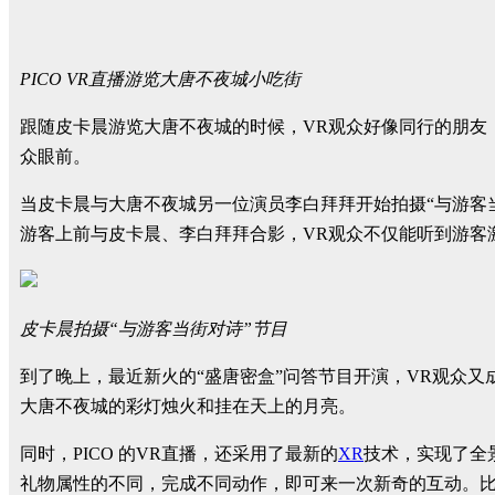
PICO VR直播游览大唐不夜城小吃街
跟随皮卡晨游览大唐不夜城的时候，VR观众好像同行的朋友
众眼前。
当皮卡晨与大唐不夜城另一位演员李白拜拜开始拍摄“与游客
游客上前与皮卡晨、李白拜拜合影，VR观众不仅能听到游客
皮卡晨拍摄“与游客当街对诗”节目
到了晚上，最近新火的“盛唐密盒”问答节目开演，VR观众
大唐不夜城的彩灯烛火和挂在天上的月亮。
同时，PICO 的VR直播，还采用了最新的
XR
技术，实现了全景
礼物属性的不同，完成不同动作，即可来一次新奇的互动。