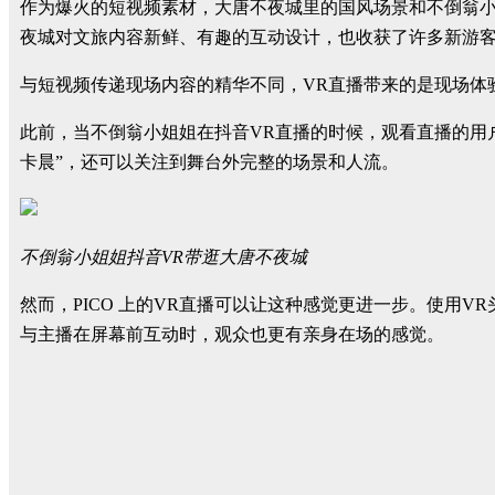
作为爆火的短视频素材，大唐不夜城里的国风场景和不倒翁小
夜城对文旅内容新鲜、有趣的互动设计，也收获了许多新游
与短视频传递现场内容的精华不同，VR直播带来的是现场体
此前，当不倒翁小姐姐在抖音VR直播的时候，观看直播的用
卡晨”，还可以关注到舞台外完整的场景和人流。
不倒翁小姐姐抖音VR带逛大唐不夜城
然而，PICO 上的VR直播可以让这种感觉更进一步。使用
与主播在屏幕前互动时，观众也更有亲身在场的感觉。