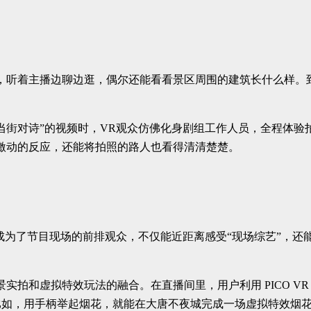
，听着主播边聊边逛，偶尔还能看看景区周围的建筑长什么样。
当街对诗”的视频时，VR观众仿佛化身剧组工作人员，全程体验
激动的反应，还能将拍照的路人也看得清清楚楚。
又成为了节目现场的前排观众，不仅能近距离感受“现场综艺”，
实拍和虚拟特效玩法的融合。在直播间里，用户利用 PICO V
比如，用手柄举起烟花，就能在大唐不夜城完成一场虚拟特效烟