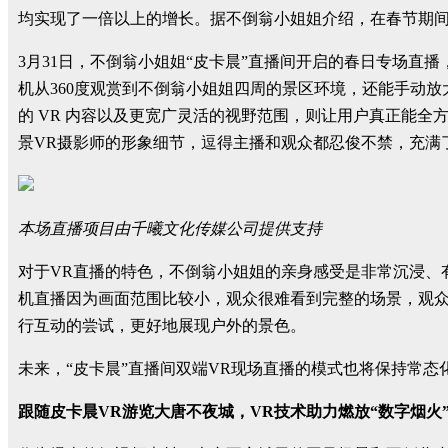
均实现了一倍以上的增长。据不倒翁小姐姐介绍，在春节期间开
3月31日，不倒翁小姐姐“皮卡晨”直播间开启的春日专场直播
机从360度观赏到不倒翁小姐姐四周的景区环境，还能手动放
的 VR 内容以及更宽广灵活的视野范围，则让用户真正能
景VR摄影师的形象细节，逗得主播和观众都忍俊不禁，充满
本场直播项目由千曦文化传媒公司提供支持
对于VR直播的特色，不倒翁小姐姐的亲身感受是非常沉浸、
机直播因为画面范围比较小，观众很难看到完整的场景，观众
行互动的尝试，更好地展现户外的景色。
未来，“皮卡晨”直播间双端VR现场直播的模式也将保持常态
跟随皮卡晨VR游览大唐不夜城，VR技术助力燃放“数字烟火