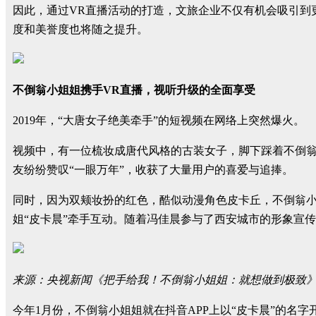
因此，通过VR直播活动的打造，文旅企业不仅有机会吸引到
度和美誉度也将随之提升。
不倒翁小姐姐携手VR直播，视听升级的全面享受
2019年，“大唐女子绝美牵手”的短视频在网络上突然爆火。
视频中，有一位梳妆成唐代风格的古装女子，脚下踩着不倒翁
友纷纷赞叹“一眼万年”，收获了大量用户的喜爱与追捧。
同时，因为双颊妆扮的红色，酷似动漫角色皮卡丘，不倒翁小
姐“皮卡晨”牵手互动。随着冯佳晨参与了西安城市的形象宣传
来源：央视新闻《把手给我！不倒翁小姐姐：就想做到极致
今年1月份，不倒翁小姐姐就在抖音APP上以“皮卡晨”的名