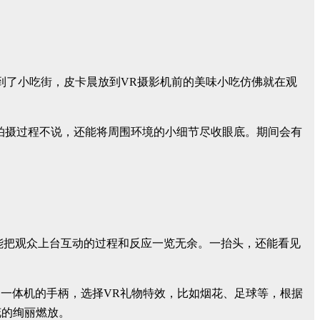
到了小吃街，皮卡晨放到VR摄影机前的美味小吃仿佛就在观
拍摄过程不说，还能将周围环境的小细节尽收眼底。期间会有
还能把观众上台互动的过程和反应一览无余。一抬头，还能看见
R 一体机的手柄，选择VR礼物特效，比如烟花、足球等，根据
花的绚丽燃放。