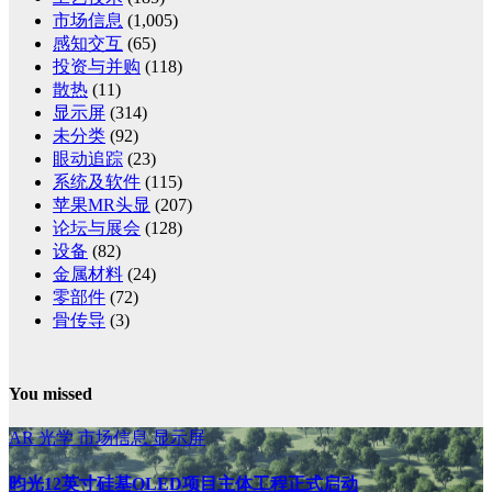
市场信息
(1,005)
感知交互
(65)
投资与并购
(118)
散热
(11)
显示屏
(314)
未分类
(92)
眼动追踪
(23)
系统及软件
(115)
苹果MR头显
(207)
论坛与展会
(128)
设备
(82)
金属材料
(24)
零部件
(72)
骨传导
(3)
You missed
AR
光学
市场信息
显示屏
昀光12英寸硅基OLED项目主体工程正式启动