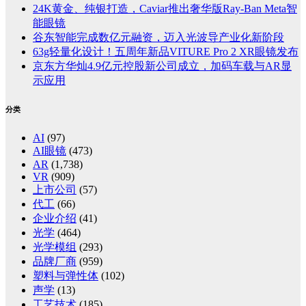
24K黄金、纯银打造，Caviar推出奢华版Ray-Ban Meta智
能眼镜
谷东智能完成数亿元融资，迈入光波导产业化新阶段
63g轻量化设计！五周年新品VITURE Pro 2 XR眼镜发布
京东方华灿4.9亿元控股新公司成立，加码车载与AR显
示应用
分类
AI
(97)
AI眼镜
(473)
AR
(1,738)
VR
(909)
上市公司
(57)
代工
(66)
企业介绍
(41)
光学
(464)
光学模组
(293)
品牌厂商
(959)
塑料与弹性体
(102)
声学
(13)
工艺技术
(185)