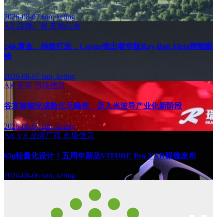
2026-08-07
sun, keting
AR
品牌厂商
市场信息
24K黄金、纯银打造，Caviar推出奢华版Ray-Ban Meta智能眼
镜
2026-08-07
sun, keting
AR
光学
市场信息
谷东智能完成数亿元融资，迈入光波导产业化新阶段
2026-08-07
sun, keting
AR
VR
品牌厂商
市场信息
63g轻量化设计！五周年新品VITURE Pro 2 XR眼镜发布
2026-08-06
sun, keting