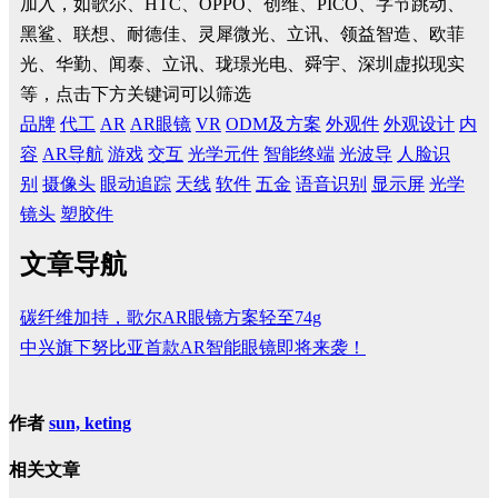
加入，如歌尔、HTC、OPPO、创维、PICO、字节跳动、
黑鲨、联想、耐德佳、灵犀微光、立讯、领益智造、欧菲
光、华勤、闻泰、立讯、珑璟光电、舜宇、深圳虚拟现实
等，点击下方关键词可以筛选
品牌
代工
AR
AR眼镜
VR
ODM及方案
外观件
外观设计
内
容
AR导航
游戏
交互
光学元件
智能终端
光波导
人脸识
别
摄像头
眼动追踪
天线
软件
五金
语音识别
显示屏
光学
镜头
塑胶件
文章导航
碳纤维加持，歌尔AR眼镜方案轻至74g
中兴旗下努比亚首款AR智能眼镜即将来袭！
作者
sun, keting
相关文章