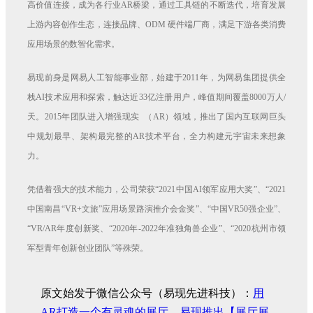
高价值连接，成为各行业AR桥梁，通过工具链的不断迭代，培育发展
上游内容创作生态，连接品牌、ODM 硬件端厂商，满足下游各类消费
应用场景的数智化需求。
易现前身是网易人工智能事业部，始建于2011年，为网易集团提供全
栈AI技术应用和探索，触达近33亿注册用户，峰值期间覆盖8000万人/
天。2015年团队进入增强现实 （AR）领域，推出了国内互联网巨头
中规划最早、架构最完整的AR技术平台，全力构建元宇宙未来想象
力。
凭借着强大的技术能力，公司荣获“2021中国AI领军应用大奖”、“2021
中国南昌“VR+文旅”应用场景路演推介会金奖”、“中国VR50强企业”、
“VR/AR年度创新奖、“2020年-2022年准独角兽企业”、“2020杭州市领
军型青年创新创业团队”等殊荣。
原文始发于微信公众号（易现先进科技）：
用
AR打造一个有灵魂的展厅，易现推出【展厅展