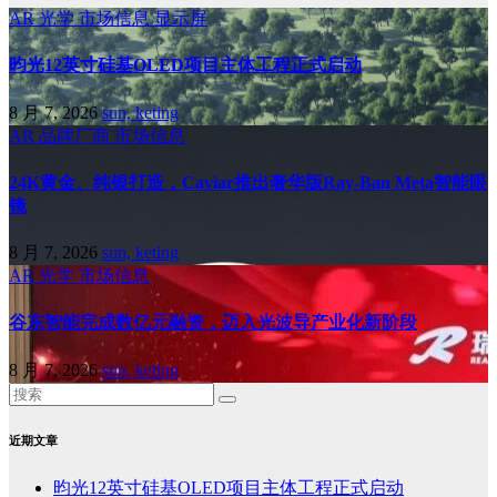
AR
光学
市场信息
显示屏
昀光12英寸硅基OLED项目主体工程正式启动
8 月 7, 2026
sun, keting
AR
品牌厂商
市场信息
24K黄金、纯银打造，Caviar推出奢华版Ray-Ban Meta智能眼
镜
8 月 7, 2026
sun, keting
AR
光学
市场信息
谷东智能完成数亿元融资，迈入光波导产业化新阶段
8 月 7, 2026
sun, keting
近期文章
昀光12英寸硅基OLED项目主体工程正式启动