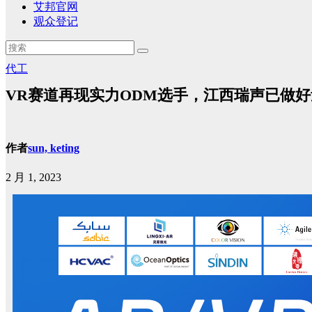
艾邦官网
观众登记
代工
VR赛道再现实力ODM选手，江西瑞声已做
作者
sun, keting
2 月 1, 2023