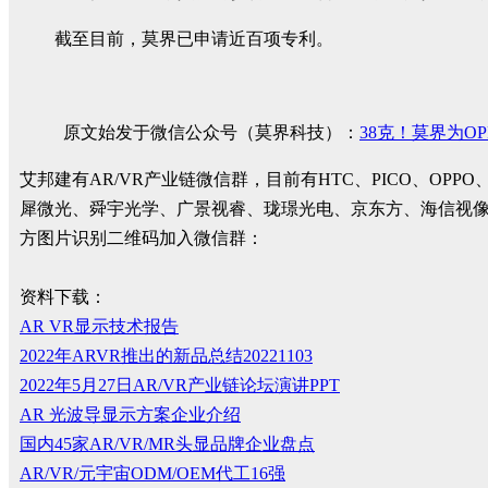
截至目前，莫界已申请近百项专利。
原文始发于微信公众号（莫界科技）：
38克！莫界为O
艾邦建有AR/VR产业链微信群，目前有HTC、PICO、
犀微光、舜宇光学、广景视睿、珑璟光电、京东方、海信视
方图片识别二维码加入微信群：
资料下载：
AR VR显示技术报告
2022年ARVR推出的新品总结20221103
2022年5月27日AR/VR产业链论坛演讲PPT
AR 光波导显示方案企业介绍
国内45家AR/VR/MR头显品牌企业盘点
AR/VR/元宇宙ODM/OEM代工16强