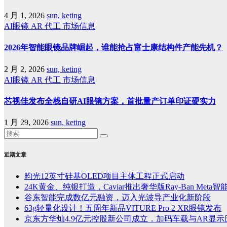
4 月 1, 2026
sun, keting
AI眼镜
AR
代工
市场信息
2026年智能眼镜品牌崛起，谁能抢占富士康结构件产能先机？
2 月 2, 2026
sun, keting
AI眼镜
AR
代工
市场信息
芯视佳发布全栈自研AI眼镜方案，首批量产订单印证硬实力
1 月 29, 2026
sun, keting
近期文章
昀光12英寸硅基OLED项目主体工程正式启动
24K黄金、纯银打造，Caviar推出奢华版Ray-Ban Meta
谷东智能完成数亿元融资，迈入光波导产业化新阶段
63g轻量化设计！五周年新品VITURE Pro 2 XR眼镜发布
京东方华灿4.9亿元控股新公司成立，加码车载与AR显示