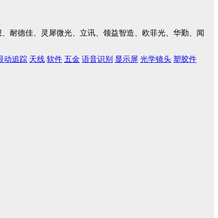
、联想、耐德佳、灵犀微光、立讯、领益智造、欧菲光、华勤、闻
眼动追踪
天线
软件
五金
语音识别
显示屏
光学镜头
塑胶件