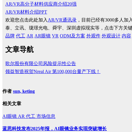
AR/VR高分子材料供应商介绍20强
AR/VR材料介绍PPT
欢迎您点击此处加入
AR/VR通讯录
，目前已经有3000多人
泰、立讯、珑璟光电、舜宇、深圳虚拟现实等，点击下方关
品牌
代工
AR
AR眼镜
VR
ODM及方案
外观件
外观设计
内容
文章导航
歌尔股份有限公司风险提示性公告
领益智造祝贺Nreal Air 第100,000台量产下线！
作者
sun, keting
相关文章
AI眼镜
AR
代工
市场信息
蓝思科技发布2025年报，AI眼镜业务实现突破增长