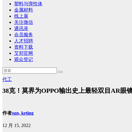
塑料与弹性体
金属材料
线上展
关注微信
通讯录
会员服务
人才招聘
资料下载
艾邦官网
观众登记
代工
38克！莫界为OPPO输出史上最轻双目AR眼
作者
sun, keting
12 月 15, 2022