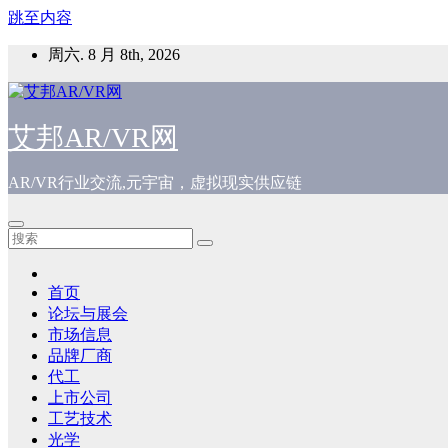
跳至内容
周六. 8 月 8th, 2026
艾邦AR/VR网
AR/VR行业交流,元宇宙，虚拟现实供应链
首页
论坛与展会
市场信息
品牌厂商
代工
上市公司
工艺技术
光学