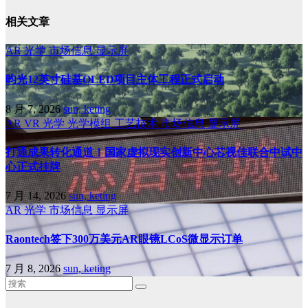
相关文章
AR
光学
市场信息
显示屏
昀光12英寸硅基OLED项目主体工程正式启动
8 月 7, 2026
sun, keting
AR
VR
光学
光学模组
工艺技术
市场信息
显示屏
打通成果转化通道！国家虚拟现实创新中心芯视佳联合中试中
心正式挂牌
7 月 14, 2026
sun, keting
AR
光学
市场信息
显示屏
Raontech签下300万美元AR眼镜LCoS微显示订单
7 月 8, 2026
sun, keting