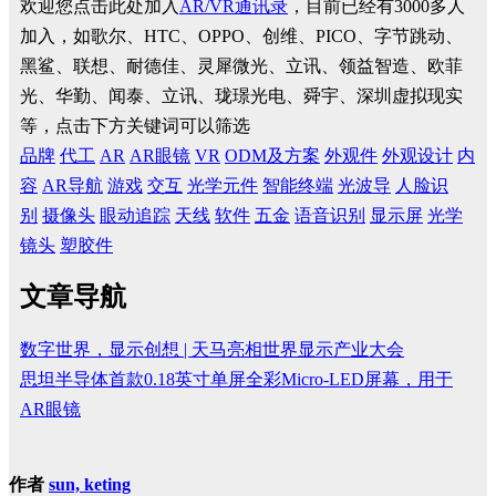
欢迎您点击此处加入
AR/VR通讯录
，目前已经有3000多人
加入，如歌尔、HTC、OPPO、创维、PICO、字节跳动、
黑鲨、联想、耐德佳、灵犀微光、立讯、领益智造、欧菲
光、华勤、闻泰、立讯、珑璟光电、舜宇、深圳虚拟现实
等，点击下方关键词可以筛选
品牌
代工
AR
AR眼镜
VR
ODM及方案
外观件
外观设计
内
容
AR导航
游戏
交互
光学元件
智能终端
光波导
人脸识
别
摄像头
眼动追踪
天线
软件
五金
语音识别
显示屏
光学
镜头
塑胶件
文章导航
数字世界，显示创想 | 天马亮相世界显示产业大会
思坦半导体首款0.18英寸单屏全彩Micro-LED屏幕，用于
AR眼镜
作者
sun, keting