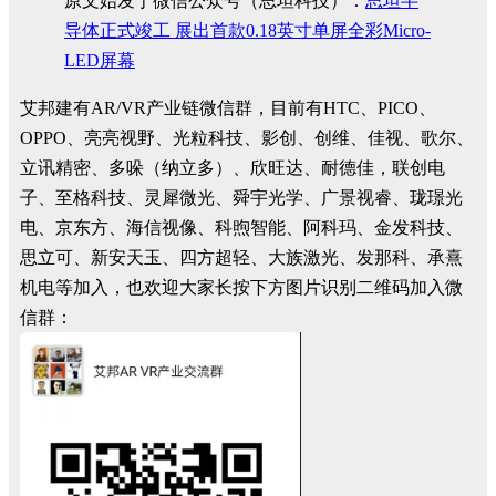
原文始发于微信公众号（思坦科技）：
思坦半
导体正式竣工 展出首款0.18英寸单屏全彩Micro-
LED屏幕
艾邦建有AR/VR产业链微信群，目前有HTC、PICO、
OPPO、亮亮视野、光粒科技、影创、创维、佳视、歌尔、
立讯精密、多哚（纳立多）、欣旺达、耐德佳，联创电
子、至格科技、灵犀微光、舜宇光学、广景视睿、珑璟光
电、京东方、海信视像、科煦智能、阿科玛、金发科技、
思立可、新安天玉、四方超轻、大族激光、发那科、承熹
机电等加入，也欢迎大家长按下方图片识别二维码加入微
信群：