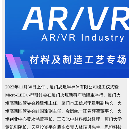
2022年11月30日上午，厦门思坦半导体有限公司竣工仪式暨
Micro-LED小型研讨会在厦门火炬新科广场隆重举行。厦门火
炬高新区管委会赖建州主任、厦门市工信局李建明副局长、火
炬高新区管委会眭国瑜副主任、金圆统一证券薛荷董事长、火
炬创业中心黄永鸿董事长、三安光电林科闯总经理、厦门大学
黄凯副院长、天马投资平台股东负责人林瑞进先生、思坦科技