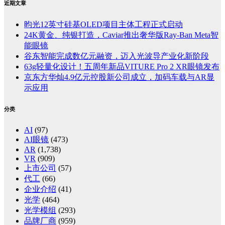
近期文章
昀光12英寸硅基OLED项目主体工程正式启动
24K黄金、纯银打造，Caviar推出奢华版Ray-Ban Meta智
能眼镜
谷东智能完成数亿元融资，迈入光波导产业化新阶段
63g轻量化设计！五周年新品VITURE Pro 2 XR眼镜发布
京东方华灿4.9亿元控股新公司成立，加码车载与AR显
示应用
分类
AI
(97)
AI眼镜
(473)
AR
(1,738)
VR
(909)
上市公司
(57)
代工
(66)
企业介绍
(41)
光学
(464)
光学模组
(293)
品牌厂商
(959)