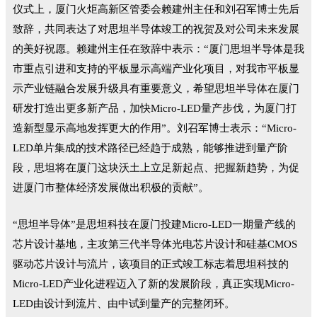
仪式上，厦门火炬高新区管委会赖建州主任和刘召军博士先后
致辞，共同表达了对思坦半导体竣工的祝贺及对公司未来发展
的美好祝愿。赖建州主任在致辞中表示：“厦门思坦半导体是我
市重点引进和支持的平板显示高端产业化项目，对我市平板显
示产业链融合发展升级具有重要意义，希望思坦半导体在厦门
研发打造出更多新产品，加快Micro-LED量产步伐，为厦门打
造新型显示高地发挥更大的作用”。刘召军博士表示：“Micro-
LED单片集成的技术路径已经趋于成熟，能够推进到量产阶
段，思坦将在厦门这块沃土上立足新起点、把握新趋势，为促
进厦门市整体经济发展做出积极的贡献”。
“思坦半导体”是思坦科技在厦门投建Micro-LED一期量产线的
芯片设计基地，主攻第三代半导体光电芯片设计和硅基CMOS
驱动芯片设计与流片，该项目的正式竣工标志着思坦科技的
Micro-LED产业化进程迈入了新的发展阶段，真正实现Micro-
LED由设计到流片、由中试到量产的完整闭环。