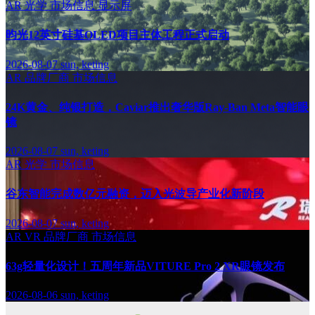
AR
光学
市场信息
显示屏
昀光12英寸硅基OLED项目主体工程正式启动
2026-08-07
sun, keting
AR
品牌厂商
市场信息
24K黄金、纯银打造，Caviar推出奢华版Ray-Ban Meta智能眼
镜
2026-08-07
sun, keting
AR
光学
市场信息
谷东智能完成数亿元融资，迈入光波导产业化新阶段
2026-08-07
sun, keting
AR
VR
品牌厂商
市场信息
63g轻量化设计！五周年新品VITURE Pro 2 XR眼镜发布
2026-08-06
sun, keting