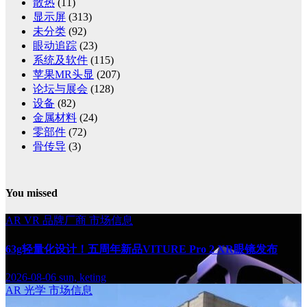
散热
(11)
显示屏
(313)
未分类
(92)
眼动追踪
(23)
系统及软件
(115)
苹果MR头显
(207)
论坛与展会
(128)
设备
(82)
金属材料
(24)
零部件
(72)
骨传导
(3)
You missed
AR
VR
品牌厂商
市场信息
63g轻量化设计！五周年新品VITURE Pro 2 XR眼镜发布
2026-08-06
sun, keting
AR
光学
市场信息