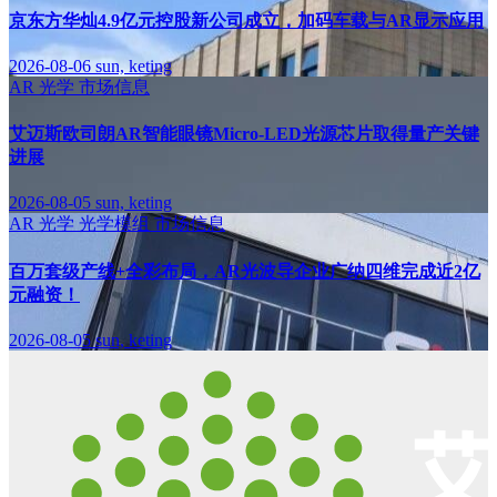
京东方华灿4.9亿元控股新公司成立，加码车载与AR显示应用
2026-08-06
sun, keting
AR
光学
市场信息
艾迈斯欧司朗AR智能眼镜Micro-LED光源芯片取得量产关键
进展
2026-08-05
sun, keting
AR
光学
光学模组
市场信息
百万套级产线+全彩布局，AR光波导企业广纳四维完成近2亿
元融资！
2026-08-05
sun, keting