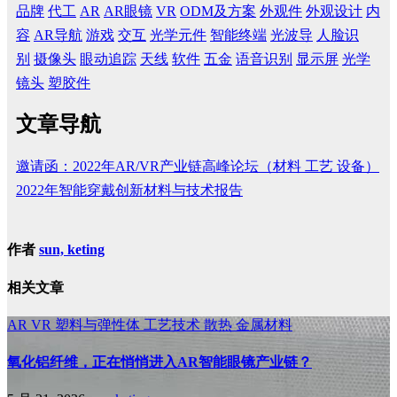
品牌
代工
AR
AR眼镜
VR
ODM及方案
外观件
外观设计
内
容
AR导航
游戏
交互
光学元件
智能终端
光波导
人脸识
别
摄像头
眼动追踪
天线
软件
五金
语音识别
显示屏
光学
镜头
塑胶件
文章导航
邀请函：2022年AR/VR产业链高峰论坛（材料 工艺 设备）
2022年智能穿戴创新材料与技术报告
作者
sun, keting
相关文章
AR
VR
塑料与弹性体
工艺技术
散热
金属材料
氧化铝纤维，正在悄悄进入AR智能眼镜产业链？