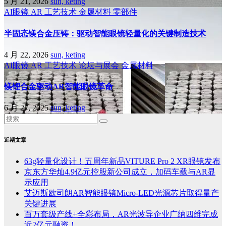
5 月 21, 2026
sun, keting
AI眼镜
AR
工艺技术
金属材料
零部件
半固态镁合金压铸：驱动智能眼镜轻量化的关键制造技术
4 月 22, 2026
sun, keting
AI眼镜
AR
工艺技术
论坛与展会
金属材料
镁锂合金驱动AR智能眼镜革命
6 月 27, 2025
sun, keting
近期文章
63g轻量化设计！五周年新品VITURE Pro 2 XR眼镜发布
京东方华灿4.9亿元控股新公司成立，加码车载与AR显
示应用
艾迈斯欧司朗AR智能眼镜Micro-LED光源芯片取得量产
关键进展
百万套级产线+全彩布局，AR光波导企业广纳四维完成
近2亿元融资！