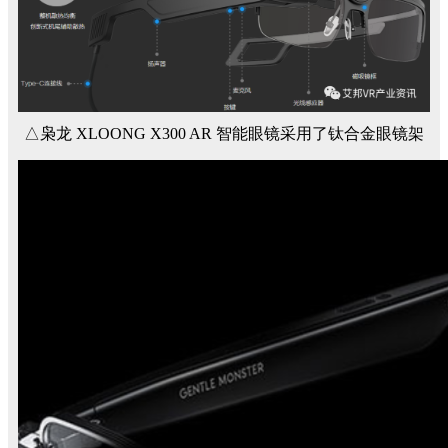
△枭龙 XLOONG X300 AR 智能眼镜采用了钛合金眼镜架