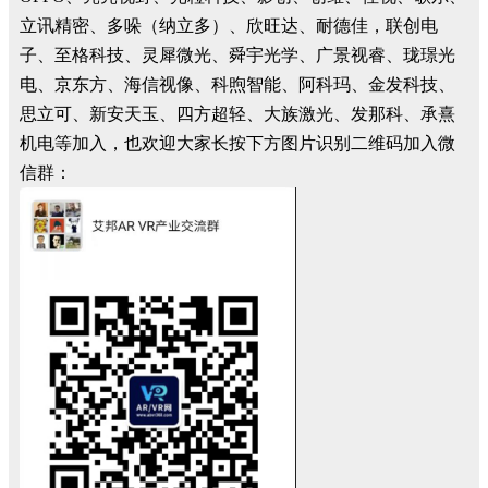
立讯精密、多哚（纳立多）、欣旺达、耐德佳，联创电
子、至格科技、灵犀微光、舜宇光学、广景视睿、珑璟光
电、京东方、海信视像、科煦智能、阿科玛、金发科技、
思立可、新安天玉、四方超轻、大族激光、发那科、承熹
机电等加入，也欢迎大家长按下方图片识别二维码加入微
信群：